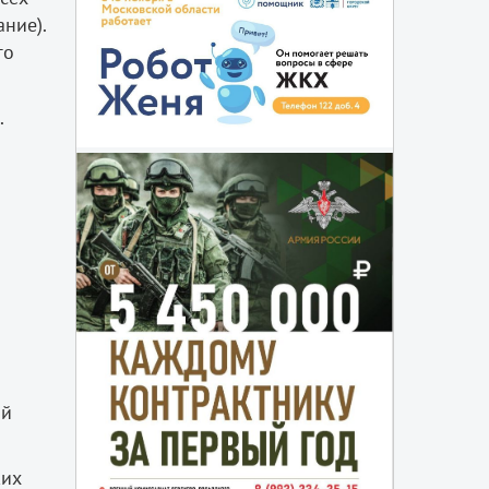
ние).
го
.
ый
ких