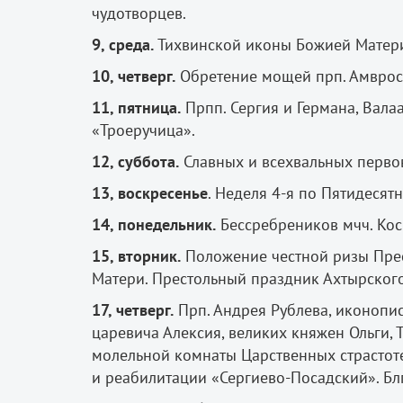
чудотворцев.
9, среда.
Тихвинской иконы Божией Матер
10, четверг.
Обретение мощей прп. Амврос
11, пятница.
Прпп. Сергия и Германа, Вал
«Троеручица».
12, суббота.
Славных и всехвальных первов
13, воскресенье
. Неделя 4-я по Пятидесят
14, понедельник.
Бессребреников мчч. Кос
15, вторник.
Положение честной ризы Прес
Матери. Престольный праздник Ахтырского
17, четверг.
Прп. Андрея Рублева, иконопис
царевича Алексия, великих княжен Ольги, 
молельной комнаты Царственных страстот
и реабилитации «Сергиево-Посадский». Блг