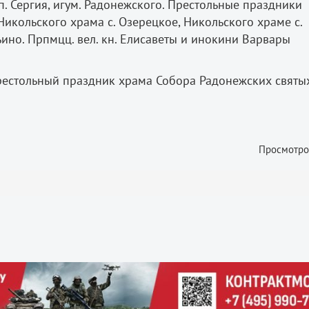
. Сергия, игум. Радонежского. Престольные праздники
Никольского храма с. Озерецкое, Никольского храме с.
ино. Прпмцц. вел. кн. Елисаветы и инокини Варвары
рестольный праздник храма Собора Радонежских святых
Просмотро