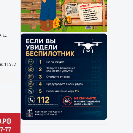
 д.
в: 11552