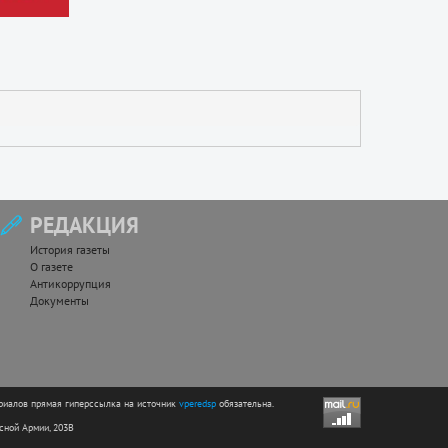
РЕДАКЦИЯ
История газеты
О газете
Антикоррупция
Документы
риалов прямая гиперссылка на источник
vperedsp
обязательна.
асной Армии, 203В