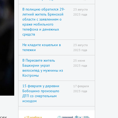
В полицию обратился 29-
23 августа
летний житель Брянской
2023 года
области с заявлением о
краже мобильного
телефона и денежных
средств
Не кладите кошельки в
23 августа
тележки
2023 года
В Пересвете житель
25 июня
Башкирии украл
2023 года
велосипед у мужчины из
Костромы
15 февраля у деревни
17 февраля
Бобошино произошло
2023 года
ДТП со смертельным
исходом
Всех