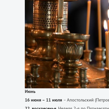
Июнь
16 июня – 11 июля
– Апостольский (Петров
22, воскресенье.
Неделя 2-я по Пятидесятн