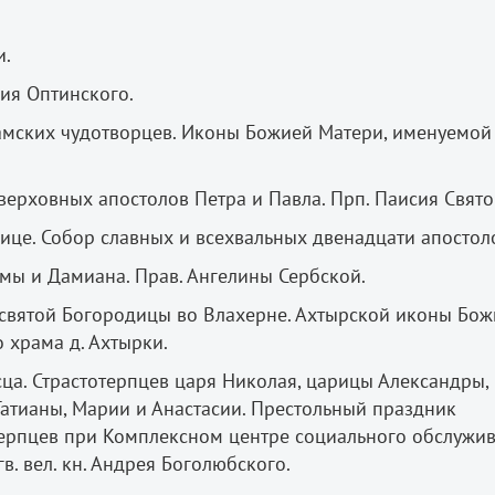
и.
ия Оптинского.
аамских чудотворцев. Иконы Божией Матери, именуемой
ерховных апостолов Петра и Павла. Прп. Паисия Свято
нице. Собор славных и всехвальных двенадцати апостол
мы и Дамиана. Прав. Ангелины Сербской.
вятой Богородицы во Влахерне. Ахтырской иконы Бож
 храма д. Ахтырки.
ца. Страстотерпцев царя Николая, царицы Александры,
Татианы, Марии и Анастасии. Престольный праздник
ерпцев при Комплексном центре социального обслужи
в. вел. кн. Андрея Боголюбского.