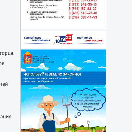
горца.
ов.
ией
вания