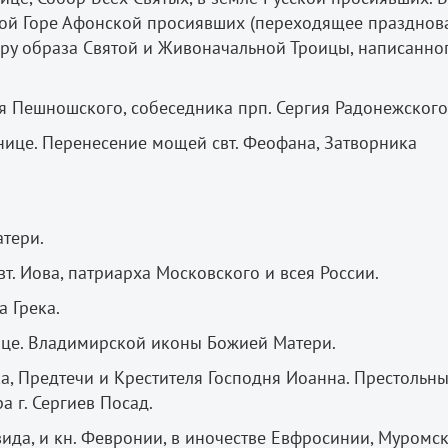
той Горе Афонской просиявших (переходящее празднова
ру образа Святой и Живоначальной Троицы, написанно
я Пешношского, собеседника прп. Сергия Радонежского
нице. Перенесение мощей свт. Феофана, Затворника
тери.
вт. Иова, патриарха Московского и всея России.
 Грека.
ице. Владимирской иконы Божией Матери.
а, Предтечи и Крестителя Господня Иоанна. Престольн
 г. Сергиев Посад.
авида, и кн. Февронии, в иночестве Евфросинии, Муромс