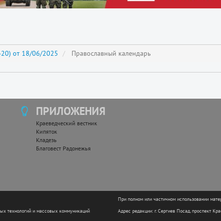
20) от 18/06/2025
Православный календарь
ПРИЛОЖЕНИЯ
Краеведческий вестник
Кипяток
Кладезь
Благовест Радонежья
При полном или частичном использовании мате
ных технологий и массовых коммуникаций
Адрес редакции: г. Сергиев Посад, проспект Кр