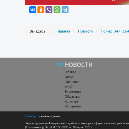
Вы здесь:
Главная
Новости
Номер 047 (164
НОВОСТИ
Главное
Округ
Политика
ЖКХ
Экономика
Общество
Культура
Репортажи
Vperedsp
— сетевое издание
Зарегистрировано Федеральной службой по надзору в сфере связи, информацион
(Роскомнадзор) Эл. № ФС77-78093 от 20 марта 2020 г.