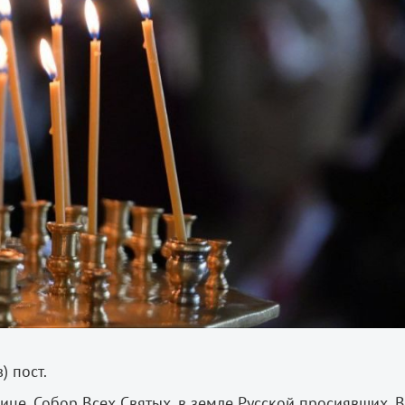
) пост.
ице, Собор Всех Святых, в земле Русской просиявших. 