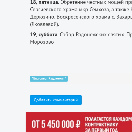
18, пятница.
Обретение честных мощей прп
Сергиевского храма мкр Семхоза, а также 
Дерюзино, Воскресенского храма с. Захарь
(Яковлевой).
19, суббота.
Собор Радонежских святых. П
Морозово
"Благовест Радонежья"
Добавить комментарий