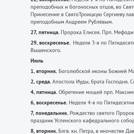
преподобных и богоносных отцов, во Свя
Принесение в СвятоТроицкую Сергиеву лав
преподобным Андреем Рублёвым.
27, пятница.
Пророка Елисея. Прп. Мефоди
29, воскресенье.
Неделя 3-я по Пятидесят
Вышенского.
Июль
1, вторник.
Боголюбской иконы Божией Ма
2, среда.
Апостола Иуды, брата Господня. С
4, пятница.
Обретение мощей прп. Максима
6, воскресенье.
Неделя 4-я по Пятидесятн
7, понедельник.
Рождество святого Пророк
праздник Успенского кафедрального собора
8, вторник.
Блгв. кн. Петра, в иночестве Д