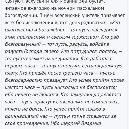
Святую Пасху святителя Иоанна Златоуста»,
читаемое ежегодно на ночном пасхальном
богослужении. В нём вселенский учитель призывает
всех без исключения в этот день радоваться:
«Кто
благочестив и боголюбив — тот пусть насладится
этим прекрасным и светлым торжеством. Кто раб
благоразумный — тот пусть, радуясь, войдёт в
радость Господа своего. Кто потрудился, постясь, —
тот пусть возьмёт ныне динарий. Кто работал с
первого часа — тот пусть получит сегодня должную
плату. Кто пришёл после третьего часа — пусть с
благодарностью празднует. Кто успел прийти после
шестого часа — пусть нисколько не беспокоится;
ибо ничего не лишится. Кто замедлил до девятого
часа — пусть приступит, нисколько не сомневаясь,
ничего не боясь. Кто успел прийти только в
одиннадцатый час — пусть и тот не страшится за
своё промедление. Ибо щедрый Владыка