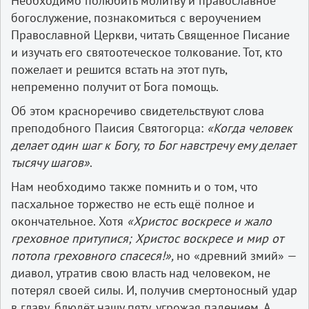
Необходимо полюбить молитву и православное
богослужение, познакомиться с вероучением
Православной Церкви, читать Священное Писание
и изучать его святоотеческое толкование. Тот, кто
пожелает и решится встать на этот путь,
непременно получит от Бога помощь.
Об этом красноречиво свидетельствуют слова
преподобного Паисия Святогорца:
«Когда человек
делает один шаг к Богу, то Бог навстречу ему делает
тысячу шагов»
.
Нам необходимо также помнить и о том, что
пасхальное торжество не есть ещё полное и
окончательное. Хотя
«Христос воскресе и жало
греховное притупися; Христос воскресе и мир от
потопа греховного спасеся!»,
но «древний змий» —
диавол, утратив свою власть над человеком, не
потерял своей силы. И, получив смертоносный удар
в главу, блюдёт нашу пяту, угрожая падением. А