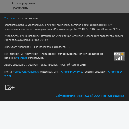
Антикоррупция
Документы
Vperedsp
— сетевое издание
Зарегистрировано Федеральной службой по надзору в сфере связи, информационных
технологий и массовых коммуникаций (Роскомнадзор) Эл. № ФС77-78093 от 20 марта 2020 г.
Учредитель: Муниципальное автономное учреждение Сергиево-Посадского городского округа
«Телерадиокомпания «Радонежье».
Директор: Андреева Н.Н. Гл. редактор: Николаева Е.С.
При полном или частичном использовании материалов прямая гиперссылка на
источник
vperedsp
обязательна.
Адрес редакции: г. Сергиев Посад, проспект Красной Армии, 203В
Почта:
vpered90@yandex.ru
, Отдел рекламы:
+7(496)540-48-41
, Телефон редакции:
+7(496)551-
04-95
12+
Сайт разработан web-студией ООО "Простые решения"