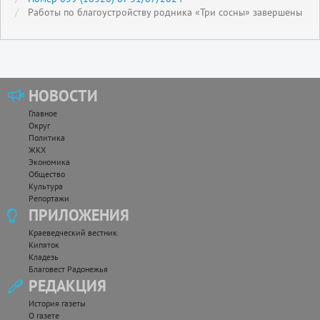
Работы по благоустройству родника «Три сосны» завершены
НОВОСТИ
Главное
Округ
Политика
ЖКХ
Экономика
Общество
Культура
Репортажи
ПРИЛОЖЕНИЯ
Краеведческий вестник
Кипяток
Кладезь
Благовест Радонежья
РЕДАКЦИЯ
История газеты
О газете