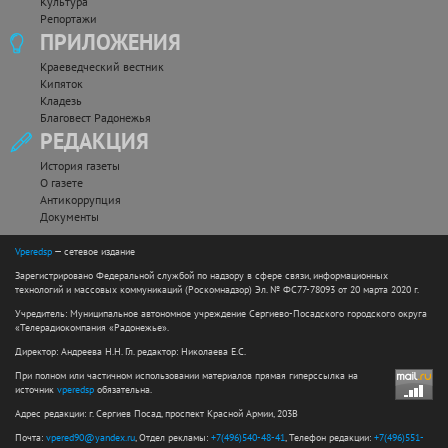
Культура
Репортажи
ПРИЛОЖЕНИЯ
Краеведческий вестник
Кипяток
Кладезь
Благовест Радонежья
РЕДАКЦИЯ
История газеты
О газете
Антикоррупция
Документы
Vperedsp
— сетевое издание
Зарегистрировано Федеральной службой по надзору в сфере связи, информационных
технологий и массовых коммуникаций (Роскомнадзор) Эл. № ФС77-78093 от 20 марта 2020 г.
Учредитель: Муниципальное автономное учреждение Сергиево-Посадского городского округа
«Телерадиокомпания «Радонежье».
Директор: Андреева Н.Н. Гл. редактор: Николаева Е.С.
При полном или частичном использовании материалов прямая гиперссылка на
источник
vperedsp
обязательна.
Адрес редакции: г. Сергиев Посад, проспект Красной Армии, 203В
Почта:
vpered90@yandex.ru
, Отдел рекламы:
+7(496)540-48-41
, Телефон редакции:
+7(496)551-