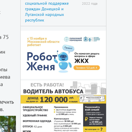
социальной поддержке
2022 года
граждан Донецкой и
х
Луганской народных
республик
а 75
тин
опы
иева
 а
вечить
в.