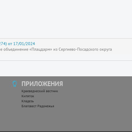
74) от 17/01/2024
е объединение «Плацдарм» из Сергиево-Посадского округа
ПРИЛОЖЕНИЯ
Краеведческий вестник
Кипяток
Кладезь
Благовест Радонежья