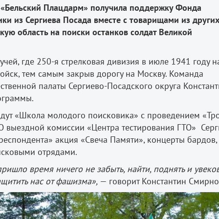
 «Бельский Плацдарм» получила поддержку Фонда
ики из Сергиева Посада вместе с товарищами из други
скую область на поиски останков солдат Великой
чей, где 250-я стрелковая дивизия в июле 1941 году н
йск, тем самым закрыв дорогу на Москву. Команда
ственной палаты Сергиево-Посадского округа Констан
рограммы.
дут «Школа молодого поисковика» с проведением «Тр
О выездной комиссии «Центра тестирования ГТО» Серг
еспондента» акция «Свеча Памяти», концерты бардов,
исковыми отрядами.
пришло время ничего не забыть, найти, поднять и увеко
ащитить нас от фашизма»,
— говорит Константин Смирно