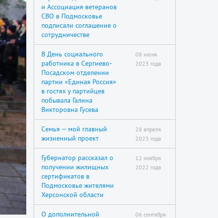
и Ассоциация ветеранов
СВО в Подмосковье
подписали соглашение о
сотрудничестве
В День социального
08 июня
работника в Сергиево-
2023 года
Посадском отделении
партии «Единая Россия»
в гостях у партийцев
побывала Галина
Викторовна Гусева
Семья — мой главный
28 апреля
жизненный проект
2023 года
Губернатор рассказал о
12 ноября
получении жилищных
2022 года
сертификатов в
Подмосковье жителями
Херсонской области
О дополнительной
06 сентября