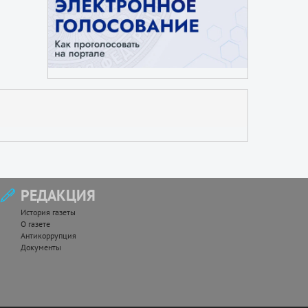
РЕДАКЦИЯ
История газеты
О газете
Антикоррупция
Документы