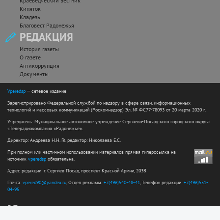
Краеведческий вестник
Кипяток
Кладезь
Благовест Радонежья
РЕДАКЦИЯ
История газеты
О газете
Антикоррупция
Документы
Vperedsp
— сетевое издание
Зарегистрировано Федеральной службой по надзору в сфере связи, информационных
технологий и массовых коммуникаций (Роскомнадзор) Эл. № ФС77-78093 от 20 марта 2020 г.
Учредитель: Муниципальное автономное учреждение Сергиево-Посадского городского округа
«Телерадиокомпания «Радонежье».
Директор: Андреева Н.Н. Гл. редактор: Николаева Е.С.
При полном или частичном использовании материалов прямая гиперссылка на
источник
vperedsp
обязательна.
Адрес редакции: г. Сергиев Посад, проспект Красной Армии, 203В
Почта:
vpered90@yandex.ru
, Отдел рекламы:
+7(496)540-48-41
, Телефон редакции:
+7(496)551-
04-95
12+