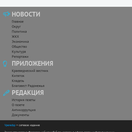
НОВОСТИ
Главное
Округ
Политика
ЖКХ
Экономика
Общество
Культура
Репортажи
ПРИЛОЖЕНИЯ
Краеведческий вестник
Кипяток
Кладезь
Благовест Радонежья
РЕДАКЦИЯ
История газеты
О газете
Антикоррупция
Документы
Vperedsp
— сетевое издание