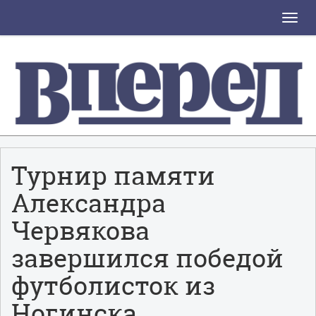
Toggle
naviga
Турнир памяти
Александра
Червякова
завершился победой
футболисток из
Ногинска