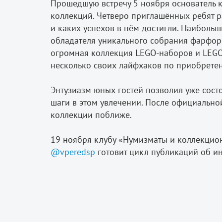
Прошедшую встречу 5 ноября основатель к
коллекций. Четверо приглашённых ребят р
и каких успехов в нём достигли. Наибольш
обладателя уникального собрания фарфоро
огромная коллекция LEGO-наборов и LEGO
несколько своих лайфхаков по приобрете
Энтузиазм юных гостей позволил уже сос
шаги в этом увлечении. После официально
коллекции поближе.
19 ноября клубу «Нумизматы и коллекционе
@vperedsp
готовит цикл публикаций об и