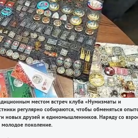
традиционным местом встреч клуба «Нумизматы и
стники регулярно собираются, чтобы обменяться опыт
ти новых друзей и единомышленников. Наряду со взр
и молодое поколение.