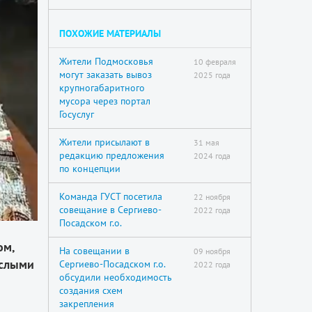
ПОХОЖИЕ МАТЕРИАЛЫ
Жители Подмосковья
10 февраля
могут заказать вывоз
2025 года
крупногабаритного
мусора через портал
Госуслуг
Жители присылают в
31 мая
редакцию предложения
2024 года
по концепции
Команда ГУСТ посетила
22 ноября
совещание в Сергиево-
2022 года
Посадском г.о.
ом,
На совещании в
09 ноября
ослыми
Сергиево-Посадском г.о.
2022 года
обсудили необходимость
создания схем
закрепления