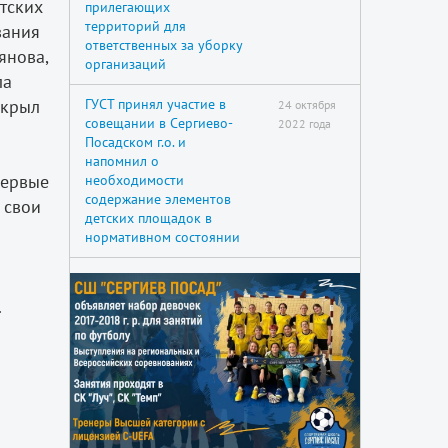
тских
прилегающих
территорий для
вания
ответственных за уборку
янова,
организаций
ла
скрыл
ГУСТ принял участие в
24 октября
совещании в Сергиево-
2022 года
Посадском г.о. и
напомнил о
первые
необходимости
содержание элементов
 свои
детских площадок в
нормативном состоянии
.