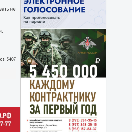
вать не
и.
ов: 3407