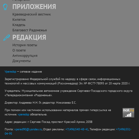
ПРИЛОЖЕНИЯ
Краеведческий вестник
Кипяток
Кладезь
Благовест Радонежья
РЕДАКЦИЯ
История газеты
О газете
Антикоррупция
Документы
Vperedsp
— сетевое издание
Зарегистрировано Федеральной службой по надзору в сфере связи, информационных
технологий и массовых коммуникаций (Роскомнадзор) Эл. № ФС77-78093 от 20 марта 2020 г.
Учредитель: Муниципальное автономное учреждение Сергиево-Посадского городского округа
«Телерадиокомпания «Радонежье».
Директор: Андреева Н.Н. Гл. редактор: Николаева Е.С.
При полном или частичном использовании материалов прямая гиперссылка на
источник
vperedsp
обязательна.
Адрес редакции: г. Сергиев Посад, проспект Красной Армии, 203В
Почта:
vpered90@yandex.ru
, Отдел рекламы:
+7(496)540-48-41
, Телефон редакции:
+7(496)551-
04-95