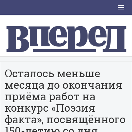
Toggle
naviga
Осталось меньше
месяца до окончания
приёма работ на
конкурс «Поэзия
факта», посвящённого
150-летию со дня