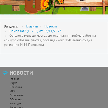
Вы здесь:
Главная
Новости
Номер 087 (16256) от 08/11/2023
Осталось меньше месяца до окончания приёма работ на
конкурс «Поэзия факта», посвящённого 150-летию со дня
рождения М. М. Пришвина
НОВОСТИ
Главное
Округ
Политика
ЖКХ
Экономика
Общество
Культура
Репортажи