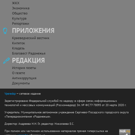
ЖКХ
Экономика
Общество
Культура
Репортажи
ПРИЛОЖЕНИЯ
Краеведческий вестник
Кипяток
Кладезь
Благовест Радонежья
РЕДАКЦИЯ
История газеты
О газете
Антикоррупция
Документы
Vperedsp
— сетевое издание
Зарегистрировано Федеральной службой по надзору в сфере связи, информационных
технологий и массовых коммуникаций (Роскомнадзор) Эл. № ФС77-78093 от 20 марта 2020 г.
Учредитель: Муниципальное автономное учреждение Сергиево-Посадского городского округа
«Телерадиокомпания «Радонежье».
Директор: Андреева Н.Н. Гл. редактор: Николаева Е.С.
При полном или частичном использовании материалов прямая гиперссылка на