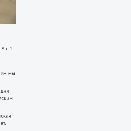
 А с 1
 чём мы
одня
еским
нская
ет.