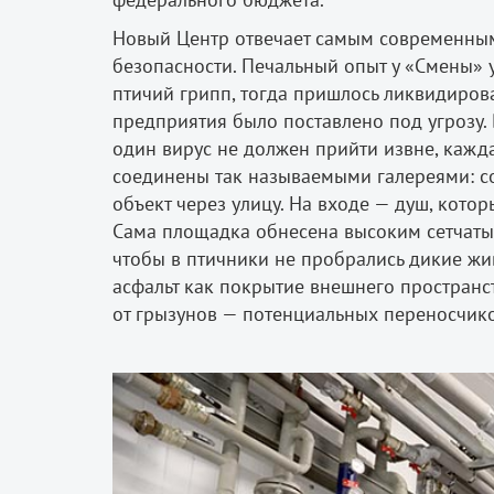
Новый Центр отвечает самым современны
безопасности. Печальный опыт у «Смены» у
птичий грипп, тогда пришлось ликвидирова
предприятия было поставлено под угрозу. 
один вирус не должен прийти извне, кажда
соединены так называемыми галереями: со
объект через улицу. На входе — душ, кот
Сама площадка обнесена высоким сетчатым
чтобы в птичники не пробрались дикие жив
асфальт как покрытие внешнего пространс
от грызунов — потенциальных переносчик