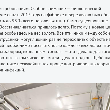
м требованиям. Особое внимание — биологической
же есть: в 2017 году на фабрике в Березняках был об
ть до 98 % всего поголовья птиц. Само существование
Восстанавливаться пришлось долго. Поэтому в новые це
я особь здесь на вес золота. Все птичники между собой
трудники могут лишний раз не переходить с объекта н
орый необходимо посещать после каждого выхода из пти
 забором, вкопанным в землю, — это сделано для тог
отные, в том числе не смогли сделать подкоп. Щебёнка
тва тоже неслучайны: так проще контролировать терри
ов инфекций.