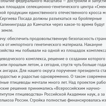
событие федерального масштаба — достроили и запусти
ных площадок селекционно-генетического центра «Смен
ной продукции единственного отечественного кросса 
 Сергиева Посада должны разъехаться на бройлерные
Калининграда до Камчатки через какое-то время будут
 земле.
ачу: обеспечить продовольственную
безопасность стран
ся от импортного генетического материала. Накануне
озяйства мы побывали на одной из площадок комплекса
цеводческого комплекса, решение о
создании которого
жили прошлым летом, а
сегодня, спустя чуть больше года
 ангарах. Для нашего округа поручение президента ст
 гордостью и радостью одновременно. О таком совреме
ёные птицеводы мечтали много лет. Над проектом рабо
ческие решения принимались «Всероссийским научно-
титутом птицеводства» Российской Академии наук, а за
льхоза России. Стройка полностью финансировалась из