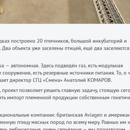
дках построено 20 птичников, большой инкубаторий и
 Два объекта уже заселены птицей, ещё два заселяются.
 — автономная. Здесь подведён газ, есть модульная
 сооружения, есть резервные источники питания. То, о
ывает директор СГЦ
«
Смена
»
Анатолий КОМАРОВ.
, проект позволяет решить главную задачу, стоящую сег
тить импорт племенной продукции собственным генетич
циональные компании: британская Aviagen и америка
нную птицу мясных пород по всему миру. Равных им н
чень амбициозные, очень серьёзные — мы производим