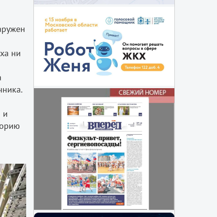
наружен
ха ни
а
чника.
о
 и
торию