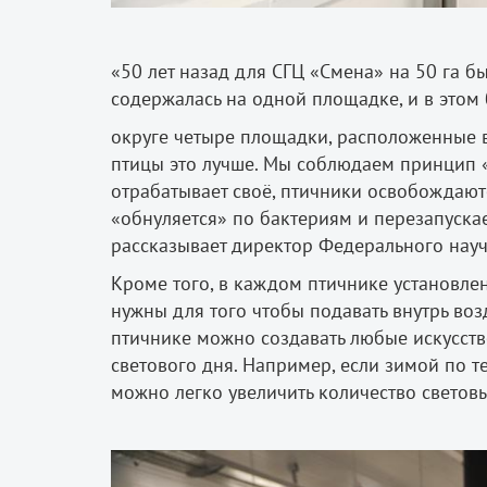
«
50 лет назад для СГЦ
«
Смена
»
на 50 га б
содержалась на одной площадке, и в этом 
округе четыре площадки, расположенные в 
птицы это лучше. Мы соблюдаем принцип
отрабатывает своё, птичники освобождаютс
«
обнуляется
»
по бактериям и перезапуска
рассказывает директор Федерального на
Кроме того, в каждом птичнике установл
нужны для того чтобы подавать внутрь возд
птичнике можно создавать любые
искусст
светового дня. Например, если зимой по т
можно легко увеличить количество светов