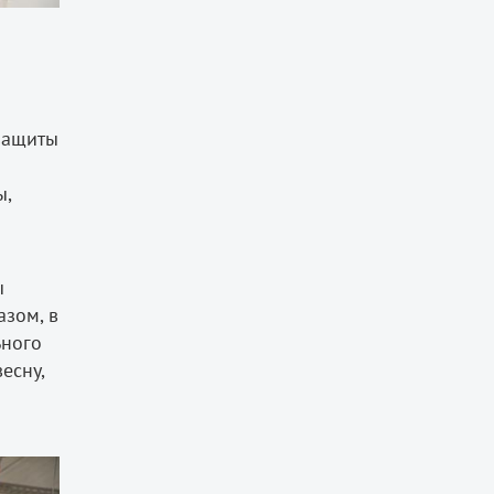
 защиты
ы,
ы
азом, в
ьного
есну,