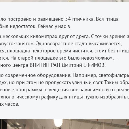
ыло построено и размещено 54 птичника. Вся
птица
был недостаток. Сейчас у нас в
нескольких километрах друг от друга. С точки зрения
«
пусто-занято
»
. Одновозрастное стадо высаживается,
я, площадка некоторое время чистится, стоит без птиц
ется. На старой площадке это было невозможно
»
, —
учного центра ВНИТИП РАН Дмитрий ЕФИМОВ.
ено современное оборудование. Например,
светофильтр
ух, но при этом не пропускать уличный свет. Таким обр
венные программы освещения вне зависимости от реал
ехнологическому графику для птицы нужно изобразить в
ых часов.