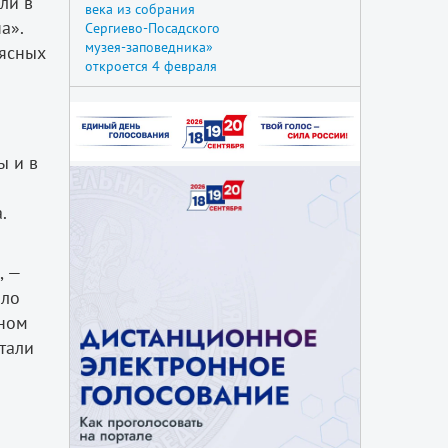
ли в
века из собрания
а».
Сергиево-Посадского
музея-заповедника»
мясных
откроется 4 февраля
ы и в
.
, —
ало
нном
тали