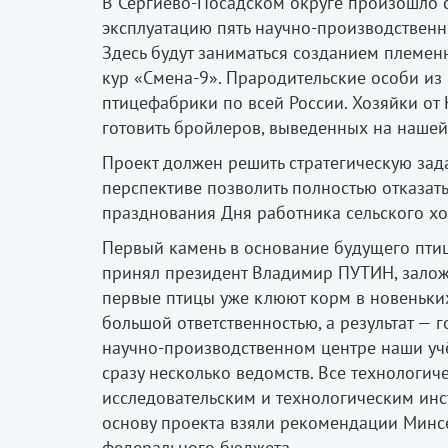
В Сергиево-Посадском округе произошло 
эксплуатацию пять научно-производствен
Здесь будут заниматься созданием племен
кур «Смена-9». Прародительские особи из
птицефабрики по всей России. Хозяйки от 
готовить бройлеров, выведенных на нашей
Проект должен решить стратегическую зад
перспективе позволить полностью отказать
празднования Дня работника сельского х
Первый камень в основание будущего пти
принял президент Владимир ПУТИН, зало
первые птицы уже клюют корм в новеньких
большой ответственностью, а результат —
научно-производственном центре наши уч
сразу несколько ведомств. Все технологи
исследовательским и технологическим инс
основу проекта взяли рекомендации Минсе
федерального бюджета.