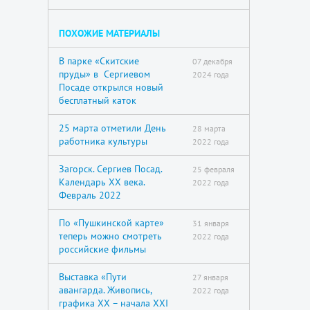
ПОХОЖИЕ МАТЕРИАЛЫ
В парке «Скитские
07 декабря
пруды» в Сергиевом
2024 года
Посаде открылся новый
бесплатный каток
25 марта отметили День
28 марта
работника культуры
2022 года
Загорск. Сергиев Посад.
25 февраля
Календарь XX века.
2022 года
Февраль 2022
По «Пушкинской карте»
31 января
теперь можно смотреть
2022 года
российские фильмы
Выставка «Пути
27 января
авангарда. Живопись,
2022 года
графика XX – начала XXI