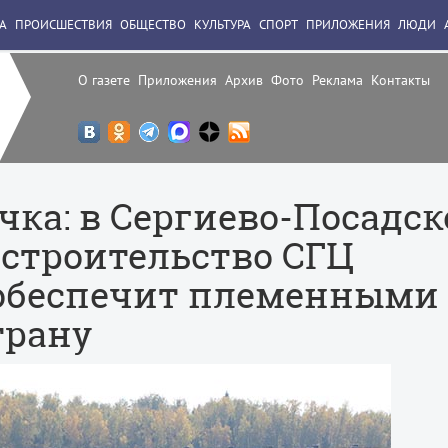
А
ПРОИСШЕСТВИЯ
ОБЩЕСТВО
КУЛЬТУРА
СПОРТ
ПРИЛОЖЕНИЯ
ЛЮДИ
О газете
Приложения
Архив
Фото
Реклама
Контакты
 птичка: в Сергиево-Посадс
 строительство СГЦ
 обеспечит племенными
трану