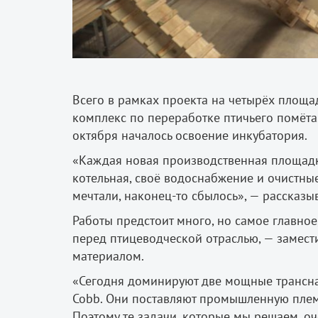
Всего в рамках проекта на четырёх площа
комплекс по переработке птичьего помёта.
октября началось освоение инкубатория.
«
Каждая новая производственная площадка
котельная, своё водоснабжение и очистные
мечтали, наконец-то сбылось
»
, — рассказ
Работы предстоит много, но самое главное
перед птицеводческой отраслью, — замес
материалом.
«
Сегодня доминируют две мощные трансна
Cobb. Они поставляют промышленную племе
Поэтому те задачи, которые мы решаем, о