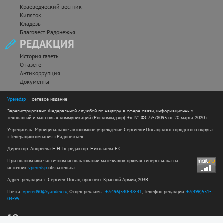
Краеведческий вестник
Кипяток
Кладезь
Благовест Радонежья
РЕДАКЦИЯ
История газеты
О газете
Антикоррупция
Документы
Vperedsp
— сетевое издание
Зарегистрировано Федеральной службой по надзору в сфере связи, информационных
технологий и массовых коммуникаций (Роскомнадзор) Эл. № ФС77-78093 от 20 марта 2020 г.
Учредитель: Муниципальное автономное учреждение Сергиево-Посадского городского округа
«Телерадиокомпания «Радонежье».
Директор: Андреева Н.Н. Гл. редактор: Николаева Е.С.
При полном или частичном использовании материалов прямая гиперссылка на
источник
vperedsp
обязательна.
Адрес редакции: г. Сергиев Посад, проспект Красной Армии, 203В
Почта:
vpered90@yandex.ru
, Отдел рекламы:
+7(496)540-48-41
, Телефон редакции:
+7(496)551-
04-95
12+