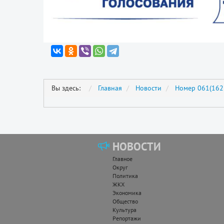
Вы здесь:
Главная
Новости
Номер 061(162
НОВОСТИ
Главное
Округ
Политика
ЖКХ
Экономика
Общество
Культура
Репортажи