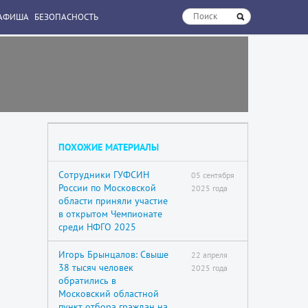
АФИША
БЕЗОПАСНОСТЬ
ПОХОЖИЕ МАТЕРИАЛЫ
Сотрудники ГУФСИН
05 сентября
России по Московской
2025 года
области приняли участие
в открытом Чемпионате
среди НФГО 2025
Игорь Брынцалов: Свыше
22 апреля
38 тысяч человек
2025 года
обратились в
Московский областной
пункт отбора граждан на