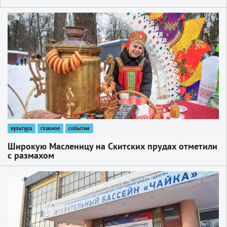
1
культура
главное
события
Широкую Масленицу на Скитских прудах отметили
с размахом
1