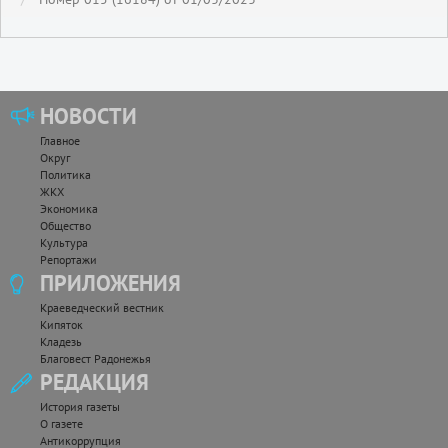
НОВОСТИ
Главное
Округ
Политика
ЖКХ
Экономика
Общество
Культура
Репортажи
ПРИЛОЖЕНИЯ
Краеведческий вестник
Кипяток
Кладезь
Благовест Радонежья
РЕДАКЦИЯ
История газеты
О газете
Антикоррупция