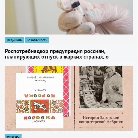
медицина
безопасность
Роспотребнадзор предупредил россиян,
планирующих отпуск в жарких странах, о
необходимости вакцинации против жёлтой
лихорадки
1
культура