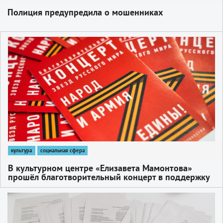
Полиция предупредила о мошенниках
1
культура
социальная сфера
В культурном центре «Елизавета Мамонтова»
прошёл благотворительный концерт в поддержку
участников специальной военной операции
«Звёзды Русского мира»
1