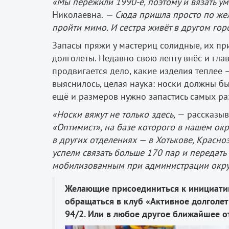
«Мы пережили 1990-е, поэтому и вязать уме
Николаевна.
— Сюда пришла просто по жел
пройти мимо. И сестра живёт в другом гор
Запасы пряжи у мастериц солидные, их пр
долголеты. Недавно свою лепту внёс и гла
продвигается дело, какие изделия теплее 
выяснилось, целая наука: носки должны б
ещё и размеров нужно запастись самых ра
«Носки вяжут не только здесь,
— рассказыв
«Оптимист», на базе которого в нашем ок
в других отделениях — в Хотькове, Красно
успели связать больше 170 пар и передат
мобилизованным при администрации окру
Желающие присоединиться к инициатив
обращаться в клуб «Активное долголет
94/2. Или в любое другое ближайшее о