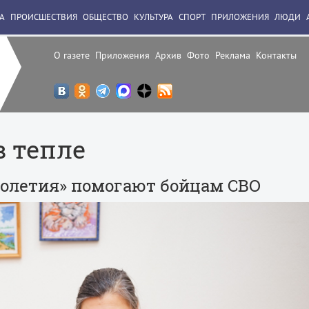
А
ПРОИСШЕСТВИЯ
ОБЩЕСТВО
КУЛЬТУРА
СПОРТ
ПРИЛОЖЕНИЯ
ЛЮДИ
О газете
Приложения
Архив
Фото
Реклама
Контакты
в тепле
голетия» помогают бойцам СВО