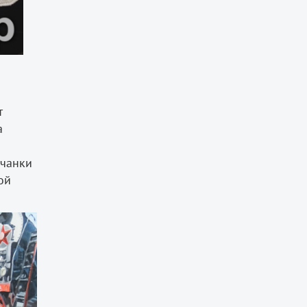
т
а
вчанки
ой