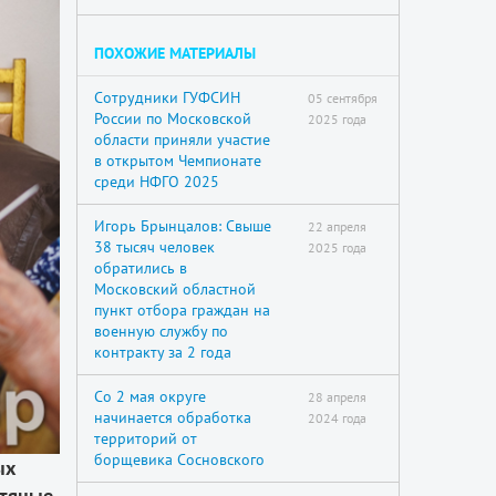
ПОХОЖИЕ МАТЕРИАЛЫ
Сотрудники ГУФСИН
05 сентября
России по Московской
2025 года
области приняли участие
в открытом Чемпионате
среди НФГО 2025
Игорь Брынцалов: Свыше
22 апреля
38 тысяч человек
2025 года
обратились в
Московский областной
пункт отбора граждан на
военную службу по
контракту за 2 года
Со 2 мая округе
28 апреля
начинается обработка
2024 года
территорий от
борщевика Сосновского
ых
стяные