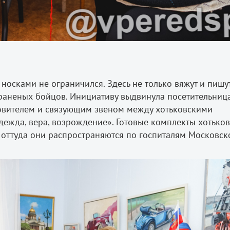
носками не ограничился. Здесь не только вяжут и пишу
 раненых бойцов. Инициативу выдвинула посетительниц
овителем и связующим звеном между хотьковскими
жда, вера, возрождение». Готовые комплекты хотько
 оттуда они распространяются по госпиталям Московск