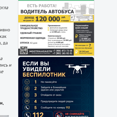
огла
тивно
как
, да
а
ись и
же
и,