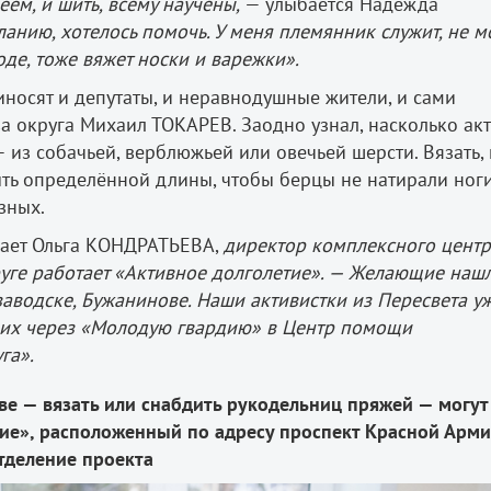
ем, и шить, всему научены,
— улыбается Надежда
анию, хотелось помочь. У меня племянник служит, не м
оде, тоже вяжет носки и варежки».
иносят и депутаты, и неравнодушные жители, и сами
ва округа Михаил ТОКАРЕВ. Заодно узнал, насколько ак
— из собачьей, верблюжьей или овечьей шерсти. Вязать, 
ыть определённой длины, чтобы берцы не натирали ноги
зных.
ает Ольга КОНДРАТЬЕВА,
директор комплексного центр
руге работает «Активное долголетие». — Желающие нашл
заводске, Бужанинове. Наши активистки из Пересвета у
ь их через «Молодую гвардию» в Центр помощи
га».
е — вязать или снабдить рукодельниц пряжей — могут
ие», расположенный по адресу проспект Красной Арми
тделение проекта