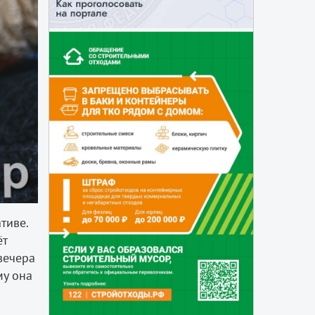
тиве.
ёт
вечера
му она