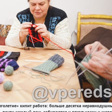
лголетие» кипит работа: больше десятка неравнодушн
 почти каждый день собираются и вяжут носки и шер