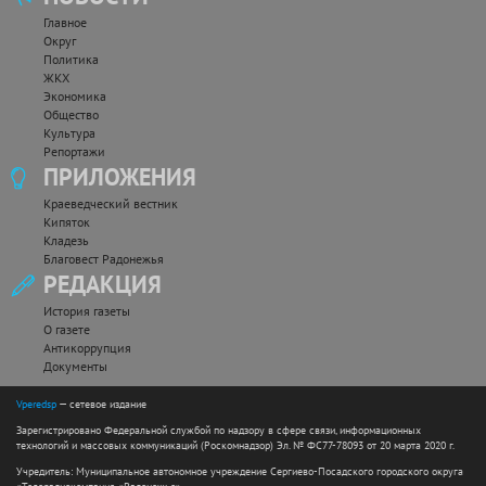
Главное
Округ
Политика
ЖКХ
Экономика
Общество
Культура
Репортажи
ПРИЛОЖЕНИЯ
Краеведческий вестник
Кипяток
Кладезь
Благовест Радонежья
РЕДАКЦИЯ
История газеты
О газете
Антикоррупция
Документы
Vperedsp
— сетевое издание
Зарегистрировано Федеральной службой по надзору в сфере связи, информационных
технологий и массовых коммуникаций (Роскомнадзор) Эл. № ФС77-78093 от 20 марта 2020 г.
Учредитель: Муниципальное автономное учреждение Сергиево-Посадского городского округа