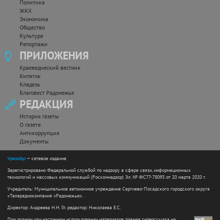
Политика
ЖКХ
Экономика
Общество
Культура
Репортажи
ПРИЛОЖЕНИЯ
Краеведческий вестник
Кипяток
Кладезь
Благовест Радонежья
РЕДАКЦИЯ
История газеты
О газете
Антикоррупция
Документы
Vperedsp
— сетевое издание
Зарегистрировано Федеральной службой по надзору в сфере связи, информационных
технологий и массовых коммуникаций (Роскомнадзор) Эл. № ФС77-78093 от 20 марта 2020 г.
Учредитель: Муниципальное автономное учреждение Сергиево-Посадского городского округа
«Телерадиокомпания «Радонежье».
Директор: Андреева Н.Н. Гл. редактор: Николаева Е.С.
При полном или частичном использовании материалов прямая гиперссылка на