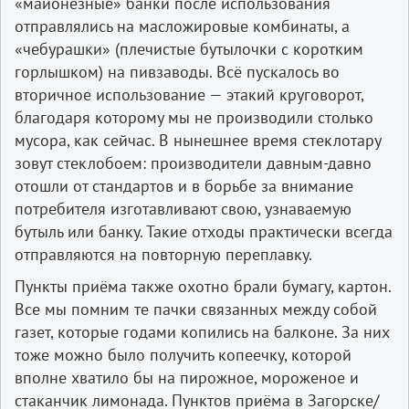
«майонезные» банки после использования
отправлялись на масложировые комбинаты, а
«чебурашки» (плечистые бутылочки с коротким
горлышком) на пивзаводы. Всё пускалось во
вторичное использование — этакий круговорот,
благодаря которому мы не производили столько
мусора, как сейчас. В нынешнее время стеклотару
зовут стеклобоем: производители давным-давно
отошли от стандартов и в борьбе за внимание
потребителя изготавливают свою, узнаваемую
бутыль или банку. Такие отходы практически всегда
отправляются на повторную переплавку.
Пункты приёма также охотно брали бумагу, картон.
Все мы помним те пачки связанных между собой
газет, которые годами копились на балконе. За них
тоже можно было получить копеечку, которой
вполне хватило бы на пирожное, мороженое и
стаканчик лимонада. Пунктов приёма в Загорске/