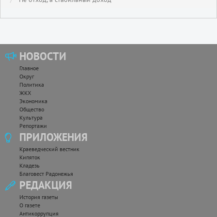
НОВОСТИ
Главное
Округ
Политика
ЖКХ
Экономика
Общество
Культура
Репортажи
ПРИЛОЖЕНИЯ
Краеведческий вестник
Кипяток
Кладезь
Благовест Радонежья
РЕДАКЦИЯ
История газеты
О газете
Антикоррупция