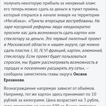
получать некоторую прибыль за ненужный хлам:
его теперь можно сдать за деньги в пункт приёма,
который открылся в начале января на территории
«Мегабака».
«Пункты вторсырья востребованы. На
заре мусорной реформы люди неоднократно
просили нас дать возможность сдать картон или
стеклотару за деньги. Это первый пилотный проект
в Московской области и нашем округе, где можно
сдать пластик I, III, IV, VI фракций, картон, алюминий,
стеклотару. Если проект будет пользоваться
спросом, мы будем рассматривать возможность в
городах и поселениях расширять эту сеть»,
—
сообщила заместитель главы округа
Оксана
Ероханова
.
Вознаграждение напрямую зависит от объёмов.
Например, тот же картон здесь принимают по 10
рублей за килограмм. Цена возрастает на 3 рубля,
если привезёте не менее 500 кг. Книги, тетрадки,