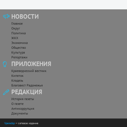
НОВОСТИ
Главное
Округ
Политика
ЖКХ
Экономика
Общество
Культура
Репортажи
ПРИЛОЖЕНИЯ
Краеведческий вестник
Кипяток
Кладезь
Благовест Радонежья
РЕДАКЦИЯ
История газеты
О газете
Антикоррупция
Документы
Vperedsp
— сетевое издание