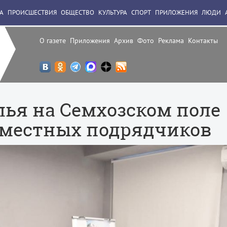
А
ПРОИСШЕСТВИЯ
ОБЩЕСТВО
КУЛЬТУРА
СПОРТ
ПРИЛОЖЕНИЯ
ЛЮДИ
О газете
Приложения
Архив
Фото
Реклама
Контакты
лья на Семхозском поле
 местных подрядчиков