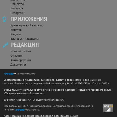
Общество
Культура
Репортажи
ПРИЛОЖЕНИЯ
Краеведческий вестник
Кипяток
Кладезь
Благовест Радонежья
РЕДАКЦИЯ
История газеты
О газете
Антикоррупция
Документы
Vperedsp
— сетевое издание
Зарегистрировано Федеральной службой по надзору в сфере связи, информационных
технологий и массовых коммуникаций (Роскомнадзор) Эл. № ФС77-78093 от 20 марта 2020 г.
Учредитель: Муниципальное автономное учреждение Сергиево-Посадского городского округа
«Телерадиокомпания «Радонежье».
Директор: Андреева Н.Н. Гл. редактор: Николаева Е.С.
При полном или частичном использовании материалов прямая гиперссылка на
источник
vperedsp
обязательна.
Адрес редакции: г. Сергиев Посад, проспект Красной Армии, 203В