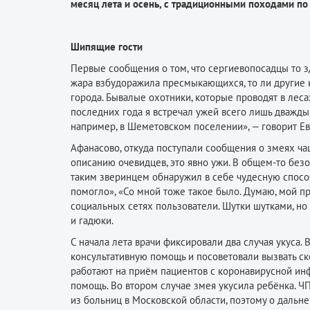
месяц лета и осень, с традиционными походами по
Шипящие гости
Первые сообщения о том, что сергиевопосадцы то зд
жара взбудоражила пресмыкающихся, то ли другие ка
города. Бывалые охотники, которые проводят в лесах
последних года я встречал ужей всего лишь дважды,
например, в Шеметовском поселении», — говорит Е
Афанасово, откуда поступали сообщения о змеях чащ
описанию очевидцев, это явно ужи. В общем-то безоп
таким зверинцем обнаружил в себе чудесную способ
помогло», «Со мной тоже такое было. Думаю, мой п
социальных сетях пользователи. Шутки шутками, но
и гадюки.
С начала лета врачи фиксировали два случая укуса. 
консультативную помощь и посоветовали вызвать с
работают на приём пациентов с коронавирусной инф
помощь. Во втором случае змея укусила ребёнка. Ч
из больниц в Московской области, поэтому о дальне