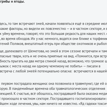
 грибы и ягоды.
есь, то там встречают змей, начали появляться ещё в середине июл
кие факторы, но видели их повсеместно — и в частном секторе, и 
 уйму времени, говорят, что это большая редкость для наших мест. 
 во время обходов. Их у нас немного, водятся они ближе к торфяни
вгений Поляков, внештатный егерь при обществе охотников и рыбол
е, далековато от Шеметова, но змей в этом сезоне встречали и там
асные твари, хоть и не очень приятные на вид. «Помнится, при встр
ность прыгать на два метра спиной назад, возможно, что громкое 
рыжок с места назад ни одному чемпиону не побить» — писали в
 встреча с любой змеёй потенциально опасна: встречаются в наше
В первом пострадала женщина: она позвонила в травмпункт, где ей 
корую. В пандемийные времена оба травматологических отделения
екцией. К счастью, всё обошлось, пострадавшей была оказана мед
П произошло в частном секторе. Пострадавшего госпитализировали 
йшем ходе лечения, увы, нам ничего не известно. «Яд гадюки токси