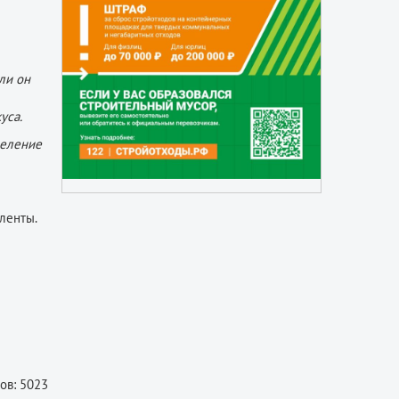
ли он
уса.
деление
ленты.
ов: 5023