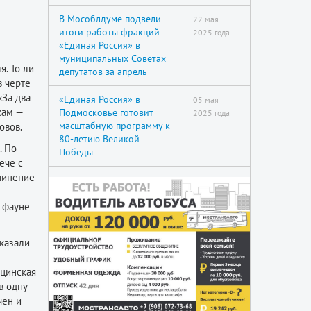
В Мособлдуме подвели
22 мая
итоги работы фракций
2025 года
«Единая Россия» в
муниципальных Советах
я. То ли
депутатов за апрель
в черте
«За два
«Единая Россия» в
05 мая
кам —
Подмосковье готовит
2025 года
масштабную программу к
овов.
80-летию Великой
. По
Победы
ече с
шипение
й фауне
оказали
ицинская
в одну
чен и