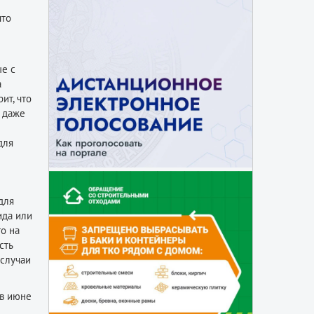
что
ые с
а
ит, что
, даже
для
для
ида или
то на
сть
 случаи
 в июне