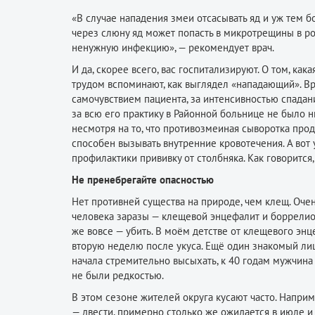
«В случае нападения змеи отсасывать яд и уж тем бо
через слюну яд может попасть в микротрещины в р
ненужную инфекцию», — рекомендует врач.
И да, скорее всего, вас госпитализируют. О том, как
трудом вспоминают, как выглядел «нападающий». В
самочувствием пациента, за интенсивностью спадани
за всю его практику в Районной больнице не было 
несмотря на то, что противозмеиная сыворотка прода
способен вызывать внутренние кровотечения. А вот 
профилактики прививку от столбняка. Как говорится
Не пренебрегайте опасностью
Нет противней существа на природе, чем клещ. Оче
человека заразы — клещевой энцефалит и боррелиоз
же вовсе — убить. В моём детстве от клещевого энце
вторую неделю после укуса. Ещё один знакомый лиш
начала стремительно высыхать, к 40 годам мужчина 
не были редкостью.
В этом сезоне жителей округа кусают часто. Напри
— двести, примерно столько же ожидается в июле и 