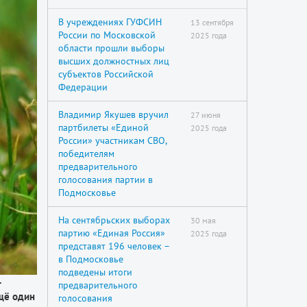
В учреждениях ГУФСИН
13 сентября
России по Московской
2025 года
области прошли выборы
высших должностных лиц
субъектов Российской
Федерации
Владимир Якушев вручил
27 июня
партбилеты «Единой
2025 года
России» участникам СВО,
победителям
предварительного
голосования партии в
Подмосковье
На сентябрьских выборах
30 мая
партию «Единая Россия»
2025 года
представят 196 человек –
в Подмосковье
подведены итоги
—
предварительного
ещё один
голосования