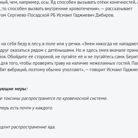
ый, чем, например, осы. Яд способен вызывать отёки конечностей, а
, то способен вызвать внутренние кровотечения», — рассказывает
ом Сергиево-Посадской РБ Исмаил Гаджиевич Дибиров.
ь на себя беду в лесу, в поле или у речки. «Змеи никогда не нападаю
 вдруг оказаться рядом с детёнышами. Но и здесь змея вначале при
я. Обойдите её стороной, не пугайте её и не пугайтесь сами. Берит
а для того, чтобы проверять траву на наличие нежеланных гостей. П
бят вибраций, поэтому обычно уползают», — говорит Исмаил Гаджие
дующие меры:
 токсины распространятся по кровеносной системе.
ерь есть почти у каждого.
едлит распространение яда.