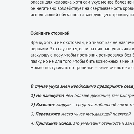
опасен для человека, хотя сам укус менее болезненн
он негативно воздействует на свёртываемость крови
исполняющий обязанности заведующего травмпункт
Обойдите стороной
Врачи, хоть и не охотоведы, но знают, как не навлеч
первыми. Это случается, если на них наступить или
атакующую позу, чтобы противник ретировался без бо
палку, но не для того, чтобы бить возможных змей, 
можно постукивать по тропинке — змеи очень не лю
В случае укуса змеи необходимо предпринять сле
1) Не паникуйте!
Чем больше движения, тем быстрее
2) Вызовите скорую
— средства мобильной связи теп
3)
Перевяжите
место укуса чуть давящей повязкой.
4)
Приложите холод
: это уменьшит отёчность и зам