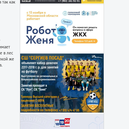
 так как
т
нимает
е в лес
алкой же
в.