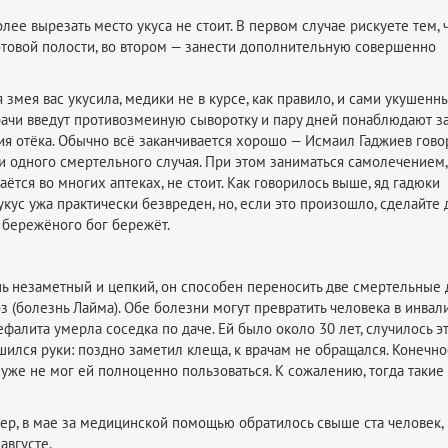
лее вырезать место укуса не стоит. В первом случае рискуете тем, 
отовой полости, во втором — занести дополнительную совершенно
ая змея вас укусила, медики не в курсе, как правило, и сами укушенн
рачи введут противозмеиную сыворотку и пару дней понаблюдают з
я отёка. Обычно всё заканчивается хорошо — Исмаил Гаджиев говор
ни одного смертельного случая. При этом заниматься самолечением
ётся во многих аптеках, не стоит. Как говорилось выше, яд гадюки
укус ужа практически безвреден, но, если это произошло, сделайте 
, бережёного бог бережёт.
нь незаметный и цепкий, он способен переносить две смертельные 
 (болезнь Лайма). Обе болезни могут превратить человека в инвал
фалита умерла соседка по даче. Ей было около 30 лет, случилось э
ился руки: поздно заметил клеща, к врачам не обращался. Конечно
уже не мог ей полноценно пользоваться. К сожалению, тогда такие
мер, в мае за медицинской помощью обратилось свыше ста человек,
августе.