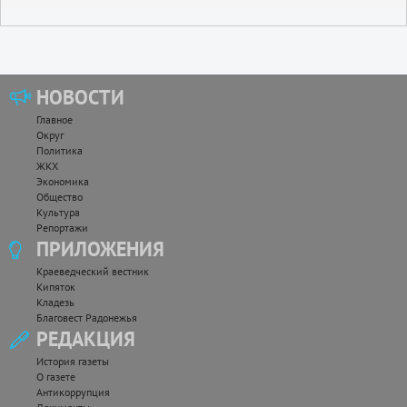
НОВОСТИ
Главное
Округ
Политика
ЖКХ
Экономика
Общество
Культура
Репортажи
ПРИЛОЖЕНИЯ
Краеведческий вестник
Кипяток
Кладезь
Благовест Радонежья
РЕДАКЦИЯ
История газеты
О газете
Антикоррупция