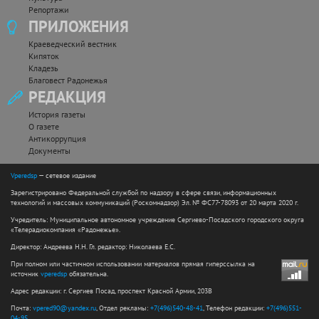
Репортажи
ПРИЛОЖЕНИЯ
Краеведческий вестник
Кипяток
Кладезь
Благовест Радонежья
РЕДАКЦИЯ
История газеты
О газете
Антикоррупция
Документы
Vperedsp
— сетевое издание
Зарегистрировано Федеральной службой по надзору в сфере связи, информационных
технологий и массовых коммуникаций (Роскомнадзор) Эл. № ФС77-78093 от 20 марта 2020 г.
Учредитель: Муниципальное автономное учреждение Сергиево-Посадского городского округа
«Телерадиокомпания «Радонежье».
Директор: Андреева Н.Н. Гл. редактор: Николаева Е.С.
При полном или частичном использовании материалов прямая гиперссылка на
источник
vperedsp
обязательна.
Адрес редакции: г. Сергиев Посад, проспект Красной Армии, 203В
Почта:
vpered90@yandex.ru
, Отдел рекламы:
+7(496)540-48-41
, Телефон редакции:
+7(496)551-
04-95