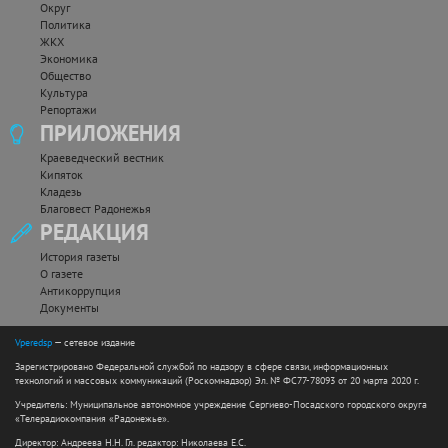
Округ
Политика
ЖКХ
Экономика
Общество
Культура
Репортажи
ПРИЛОЖЕНИЯ
Краеведческий вестник
Кипяток
Кладезь
Благовест Радонежья
РЕДАКЦИЯ
История газеты
О газете
Антикоррупция
Документы
Vperedsp
— сетевое издание
Зарегистрировано Федеральной службой по надзору в сфере связи, информационных
технологий и массовых коммуникаций (Роскомнадзор) Эл. № ФС77-78093 от 20 марта 2020 г.
Учредитель: Муниципальное автономное учреждение Сергиево-Посадского городского округа
«Телерадиокомпания «Радонежье».
Директор: Андреева Н.Н. Гл. редактор: Николаева Е.С.