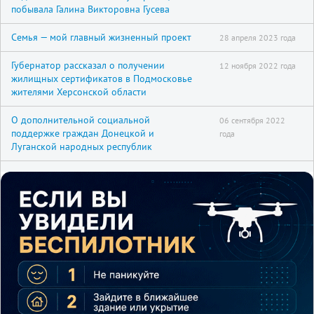
побывала Галина Викторовна Гусева
Семья — мой главный жизненный проект
28 апреля 2023 года
Губернатор рассказал о получении
12 ноября 2022 года
жилищных сертификатов в Подмосковье
жителями Херсонской области
О дополнительной социальной
06 сентября 2022
поддержке граждан Донецкой и
года
Луганской народных республик