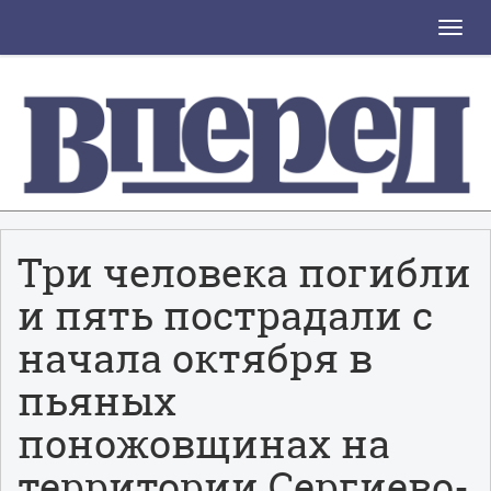
Toggle
naviga
Три человека погибли
и пять пострадали с
начала октября в
пьяных
поножовщинах на
территории Сергиево-