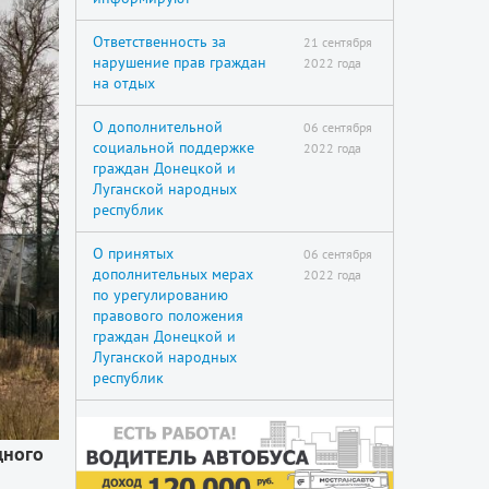
Ответственность за
21 сентября
нарушение прав граждан
2022 года
на отдых
О дополнительной
06 сентября
социальной поддержке
2022 года
граждан Донецкой и
Луганской народных
республик
О принятых
06 сентября
дополнительных мерах
2022 года
по урегулированию
правового положения
граждан Донецкой и
Луганской народных
республик
дного