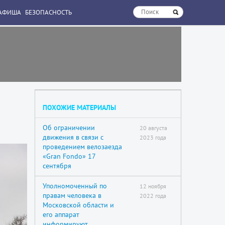
АФИША
БЕЗОПАСНОСТЬ
ПОХОЖИЕ МАТЕРИАЛЫ
Об ограничении
20 августа
движения в связи с
2023 года
проведением велозаезда
«Gran Fondo» 17
сентября
Уполномоченный по
12 ноября
правам человека в
2022 года
Московской области и
его аппарат
информируют