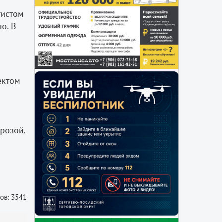
тистом
о. В
ектом
розой,
ов: 3541