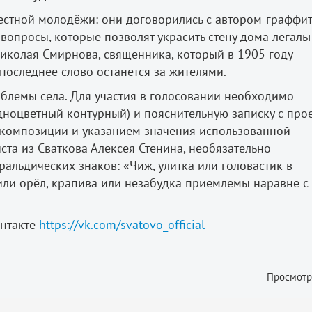
стной молодёжи: они договорились с автором-граффи
опросы, которые позволят украсить стену дома легальн
иколая Смирнова, священника, который в 1905 году
последнее слово останется за жителями.
мблемы села. Для участия в голосовании необходимо
одноцветный контурный) и пояснительную записку с про
 композиции и указанием значения использованной
та из Сваткова Алексея Стенина, необязательно
альдических знаков: «Чиж, улитка или головастик в
или орёл, крапива или незабудка приемлемы наравне с 
нтакте
https://vk.com/svatovo_official
Просмотр