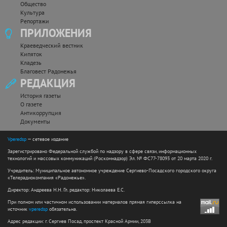
Общество
Культура
Репортажи
ПРИЛОЖЕНИЯ
Краеведческий вестник
Кипяток
Кладезь
Благовест Радонежья
РЕДАКЦИЯ
История газеты
О газете
Антикоррупция
Документы
Vperedsp
— сетевое издание
Зарегистрировано Федеральной службой по надзору в сфере связи, информационных
технологий и массовых коммуникаций (Роскомнадзор) Эл. № ФС77-78093 от 20 марта 2020 г.
Учредитель: Муниципальное автономное учреждение Сергиево-Посадского городского округа
«Телерадиокомпания «Радонежье».
Директор: Андреева Н.Н. Гл. редактор: Николаева Е.С.
При полном или частичном использовании материалов прямая гиперссылка на
источник
vperedsp
обязательна.
Адрес редакции: г. Сергиев Посад, проспект Красной Армии, 203В