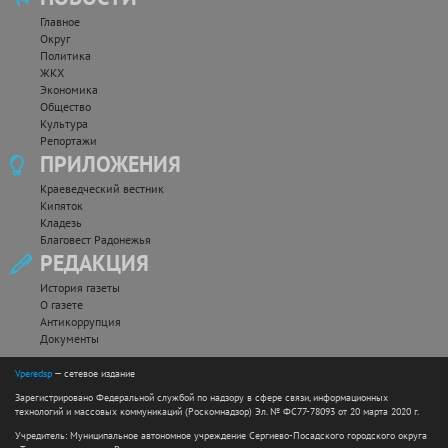
Главное
Округ
Политика
ЖКХ
Экономика
Общество
Культура
Репортажи
ПРИЛОЖЕНИЯ
Краеведческий вестник
Кипяток
Кладезь
Благовест Радонежья
РЕДАКЦИЯ
История газеты
О газете
Антикоррупция
Документы
Vperedsp
— сетевое издание
Зарегистрировано Федеральной службой по надзору в сфере связи, информационных
технологий и массовых коммуникаций (Роскомнадзор) Эл. № ФС77-78093 от 20 марта 2020 г.
Учредитель: Муниципальное автономное учреждение Сергиево-Посадского городского округа