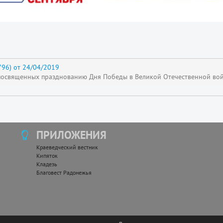
96) от 24/04/2019
посвященных празднованию Дня Победы в Великой Отечественной во
ПРИЛОЖЕНИЯ
Краеведческий вестник
Кипяток
Кладезь
Благовест Радонежья