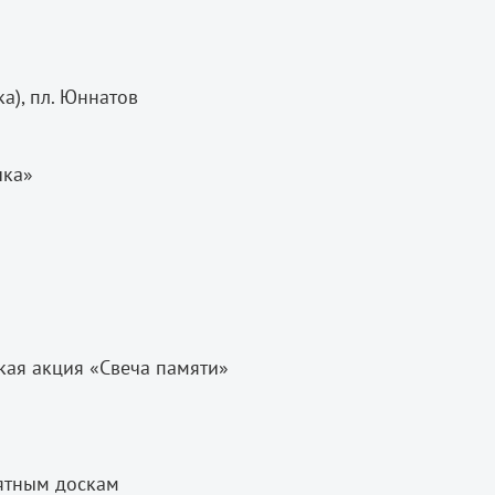
а), пл. Юннатов
чка»
акция «Свеча памяти»
ятным доскам