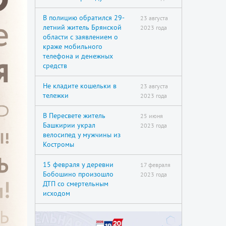
В полицию обратился 29-
23 августа
летний житель Брянской
2023 года
области с заявлением о
краже мобильного
телефона и денежных
средств
Не кладите кошельки в
23 августа
тележки
2023 года
В Пересвете житель
25 июня
Башкирии украл
2023 года
велосипед у мужчины из
Костромы
15 февраля у деревни
17 февраля
Бобошино произошло
2023 года
ДТП со смертельным
исходом