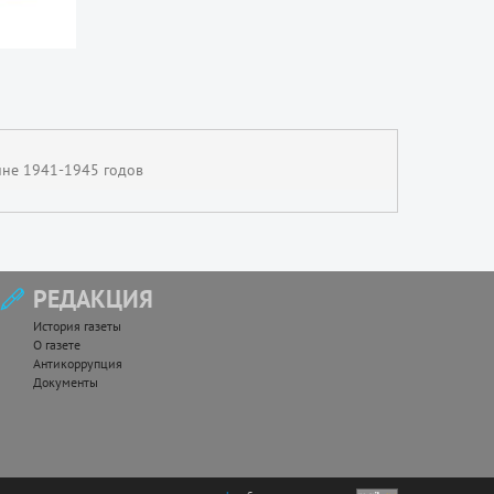
йне 1941-1945 годов
РЕДАКЦИЯ
История газеты
О газете
Антикоррупция
Документы