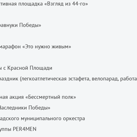
ивная площадка «Взгляд из 44-го»
авнуки Победы»
марафон «Это нужно живым»
 с Красной Площади
ник (легкоатлетическая эстафета, велопарад, работа
ая акция «Бессмертный полк»
Наследники Победы»
дского муниципального оркестра
руппы PER4MEN