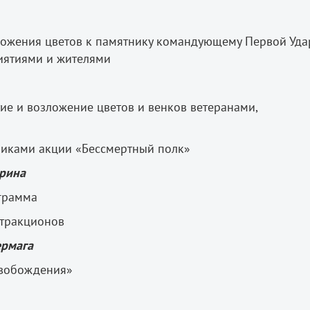
жения цветов к памятнику командующему Первой Уда
риятиями и жителями
 и возложение цветов и венков ветеранами,
иками акции «Бессмертный полк»
арина
грамма
ттракционов
ермага
вобождения»