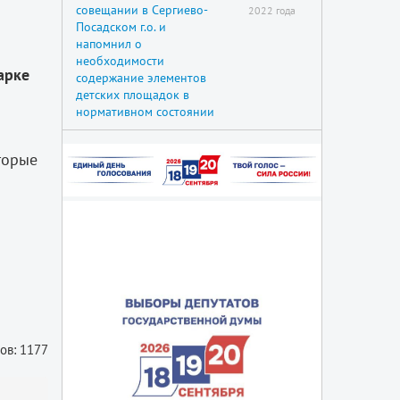
совещании в Сергиево-
2022 года
Посадском г.о. и
напомнил о
необходимости
арке
содержание элементов
детских площадок в
нормативном состоянии
торые
ов: 1177