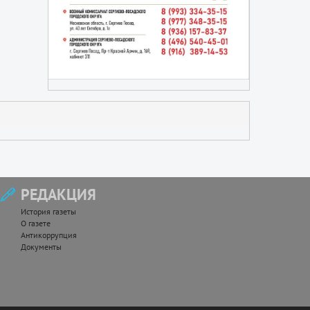
РЕДАКЦИЯ
История газеты
О газете
Антикоррупция
Документы