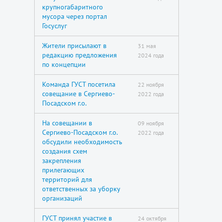
крупногабаритного
мусора через портал
Госуслуг
Жители присылают в
31 мая
редакцию предложения
2024 года
по концепции
Команда ГУСТ посетила
22 ноября
совещание в Сергиево-
2022 года
Посадском г.о.
На совещании в
09 ноября
Сергиево-Посадском г.о.
2022 года
обсудили необходимость
создания схем
закрепления
прилегающих
территорий для
ответственных за уборку
организаций
ГУСТ принял участие в
24 октября