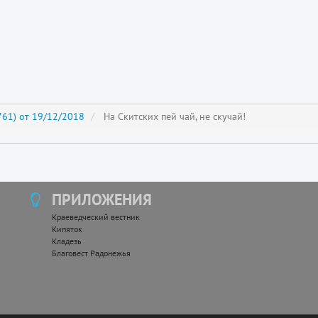
61) от 19/12/2018
На Скитских пей чай, не скучай!
ПРИЛОЖЕНИЯ
Краеведческий вестник
Кипяток
Кладезь
Благовест Радонежья