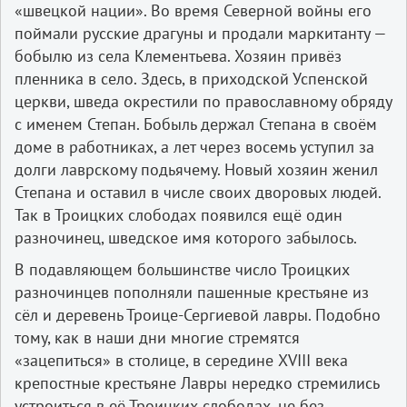
«швецкой нации». Во время Северной войны его
поймали русские драгуны и продали маркитанту —
бобылю из села Клементьева. Хозяин привёз
пленника в село. Здесь, в приходской Успенской
церкви, шведа окрестили по православному обряду
с именем Степан. Бобыль держал Степана в своём
доме в работниках, а лет через восемь уступил за
долги лаврскому подьячему. Новый хозяин женил
Степана и оставил в числе своих дворовых людей.
Так в Троицких слободах появился ещё один
разночинец, шведское имя которого забылось.
В подавляющем большинстве число Троицких
разночинцев пополняли пашенные крестьяне из
сёл и деревень Троице-Сергиевой лавры. Подобно
тому, как в наши дни многие стремятся
«зацепиться» в столице, в середине XVIII века
крепостные крестьяне Лавры нередко стремились
устроиться в её Троицких слободах, не без