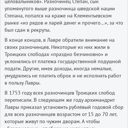
целовальников». Разночинец Степан, сын
упомянутого выше разночинца шведской нации
Степана, попался на краже на Клементьевском
рынке «из рядов и ларей денег и прочего…», за что
был сдан в рекруты.
В конце концов, в Лавре обратили внимание на
своих разночинцев. Некоторые из них жили в
Троицких слободах «праздно безчиновно» и
уклонялись от платежа государственной подушной
подати. Другие, имея доходы, иногда немалые,
умудрялись не платить оброк и не исполнять работ
в пользу Лавры.
В 1753 году всех разночинцев Троицких слобод
переписали. В следующем же году архимандрит
Лавры приказал установить рублёвый годовой сбор
для всех разночинцев возрастом от 15 до 70 лет,
которые живут по чужим дворам. А чтобы