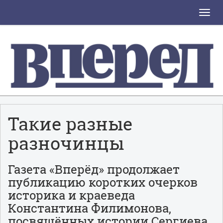
Toggle
naviga
Такие разные
разночинцы
Газета «Вперёд» продолжает
публикацию коротких очерков
историка и краеведа
Константина Филимонова,
посвящённых истории Сергиева