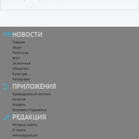
НОВОСТИ
Главное
Округ
Политика
ЖКХ
Экономика
Общество
Культура
Репортажи
ПРИЛОЖЕНИЯ
Краеведческий вестник
Кипяток
Кладезь
Благовест Радонежья
РЕДАКЦИЯ
История газеты
О газете
Антикоррупция