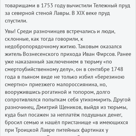
товарищами в 1753 году вычистили Тележный пруд
за северной стеной Лавры. В XIX веке пруд
спустили.
Увы! Среди разночинцев встречались и люди,
склонные, как тогда говорили, к
недобропорядочному житию. Таковым оказался
житель Вознесенского прихода Иван Фирсов. Ранее
уже наказанный заключением в тюрьму «по
смертоубийственному делу», он в сентябре 1748
года в пьяном виде не только избил «березиною
смертно» приезжего малороссиянина, но,
вооружившись рогатиной и топором, долго
сопротивлялся попыткам себя утихомирить. Другой
разночинец, Дмитрий Щеников, выйдя из тюрьмы,
куда был посажен за неплатёж подушных денег,
бросил семью и нашёл пристанище «в имеющихся
при Троицкой Лавре питейных фартинах у