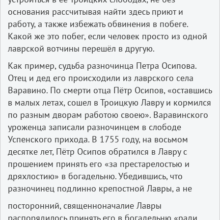
основания рассчитывая найти здесь приют и
работу, а также избежать обвинения в побеге.
Какой же это побег, если человек просто из одной
лаврской вотчины перешёл в другую.
Как пример, судьба разночинца Петра Осипова.
Отец и дед его происходили из лаврского села
Варавино. По смерти отца Пётр Осипов, «оставшись
в малых летах, сошел в Троицкую Лавру и кормился
по разным дворам работою своею». Варавинского
уроженца записали разночинцем в слободе
Успенского прихода. В 1755 году, на восьмом
десятке лет, Пётр Осипов обратился в Лавру с
прошением принять его «за престарелостью и
дряхлостию» в богадельню. Убедившись, что
разночинец подлинно крепостной Лавры, а не
посторонний, священноначалие Лавры
распорядилось принять его в богадельню «ради