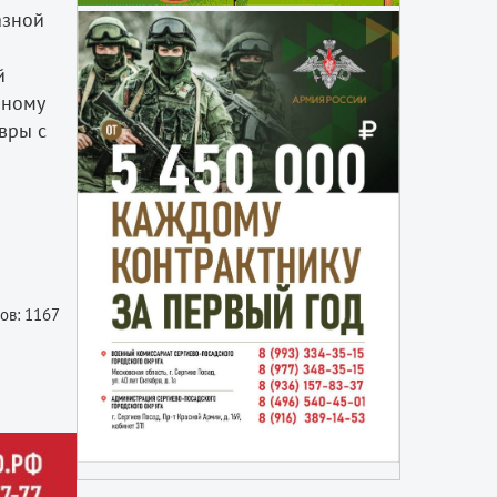
азной
й
нному
вры с
ов: 1167