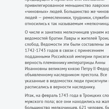
привилегированное меньшинство лаврски
«чиновных» людей. Большинство же чино
людей — ремесленники, трудники, служеб
относились к так называемым «мелкочинц
О числе и занятиях мелкочинцев узнаем и
ведомостей братии Лавры и жителей Трои
слобод. Ведомости эти были составлены з
1742-1743 годов
в связи с принесением
подданными Российской империи присяги
верность племяннику императрицы Анны
Иоанновны великому князю Петру II Федор
объявленному наследником престола. Все
указанные в ведомостях люди присягнули 
расписались в верности наследнику.
Итак, на февраль 1743 года
в Троицких сл
мужского пола; все они находились на жа
большинство мелкочинцев, 621 человек, б