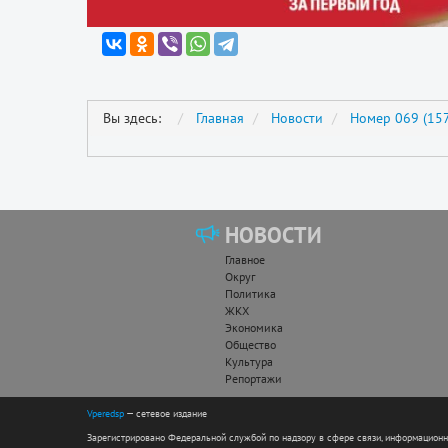
Вы здесь:
Главная
Новости
Номер 069 (157
НОВОСТИ
Главное
Округ
Политика
ЖКХ
Экономика
Общество
Культура
Репортажи
Vperedsp
— сетевое издание
Зарегистрировано Федеральной службой по надзору в сфере связи, информацион