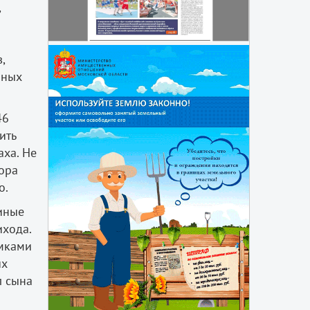
,
,
нных
46
ить
аха. Не
ора
о.
иные
ихода.
амками
их
л сына