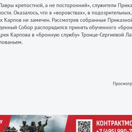
Лавры крепостной, а не посторонний», служители Прик
сти. Оказалось, что в «воровствах», в подозрительных,
ах Карпов не замечен. Рассмотрев собранные Приказно
жденный Собор распорядился принять обученного «бро
дрея Карпова в «бронную службу» Троице-Сергиевой Ла
лованьем.
Просмотр