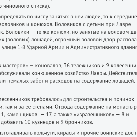
 чиновного списка).
ределять по числу занятых в ней людей, то к середине 
воловиков и конюхов. Воловиков с детьми при Лавре
к. Воловики — те же конюхи, но занятые на воловом дв
 (воловых) лошадей, огромный воловой двор распола
 улице 1-й Ударной Армии и Административного здани
х мастеров» — коновалов, 36 тележников и 9 колесенни
в обслуживали конюшенное хозяйство Лавры. Действител
и немалых забот и расходов на содержание лошадей, т
месленников требовалось для строительства и починок
, так и за ее стенами. Отсюда содержание на монасты
41, каменщиков — 17, а также «изразешников» — 8 и
добавить 10 кузнецов и 9 бронников.
готавливать кольчуги, кирасы и прочие воинские досп