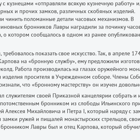
ду с кузнецами «отправляли всякую кузнечную работу» и
ерных и прочих замков, различных скобяных изделий.
ли чинить поломанные детали часовых механизмов. В
 чиновных бронников Лавры наградили за починку часов
, о котором сообщалось в одном из ранее опубликова
требовалось показать свое искусство. Так, в апреле 17
 Карпова на «бронную службу», ему предложили изготов
еколд. Работа производилась на глазах оружейного мон
л изделия просителя в Учрежденном соборе. Члены Соб
изнали, что «бронному мастерству» он изучен довольн
ал служителям своей Приказной канцелярии собрать и 
я потомственным бронником из слободы Ильинского пр
й Алексея Михайловича и Петра I, который наряду с з
 замки ружей и пищалей монастырских стрельцов, сво
 бронником Лавры был и отец Карпова, который обучи