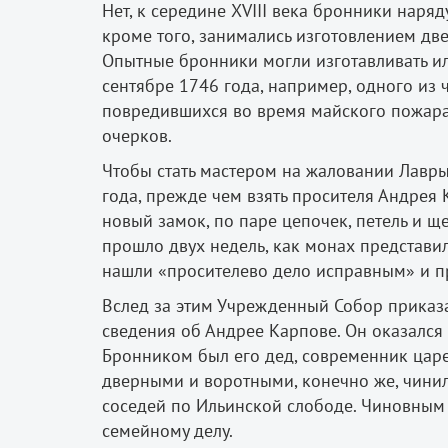
Нет, к середине XVIII века бронники наря
кроме того, занимались изготовлением дв
Опытные бронники могли изготавливать и
сентябре 1746 года, например, одного из
повредившихся во время майского пожара
очерков.
Чтобы стать мастером на жаловании Лавры, 
года, прежде чем взять просителя Андрея
новый замок, по паре цепочек, петель и щ
прошло двух недель, как монах представи
нашли «просителево дело исправным» и пр
Вслед за этим Учрежденный Собор приказ
сведения об Андрее Карпове. Он оказалс
Бронником был его дед, современник царе
дверными и воротными, конечно же, чинил
соседей по Ильинской слободе. Чиновным
семейному делу.