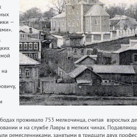
х
вных
ники —
ами».
з
цких
имой
 на
овичу,
и
ободах проживало 753 мелкочинца, считая взрослых де
ловании и на службе Лавры в мелких чинах. Подавляющ
ыли ремесленниками, занятыми в тридцати двух профе