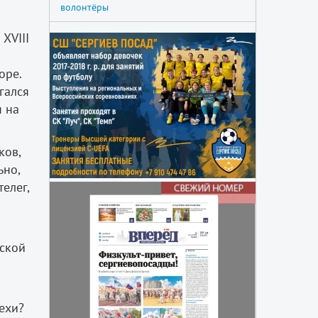
волонтёры
XVIII
оре.
гался
я на
ков,
ьно,
елег,
рской
ехи?