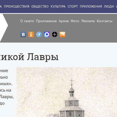
А
ПРОИСШЕСТВИЯ
ОБЩЕСТВО
КУЛЬТУРА
СПОРТ
ПРИЛОЖЕНИЯ
ЛЮДИ
О газете
Приложения
Архив
Фото
Реклама
Контакты
ликой Лавры
ение
льно
вных».
сь на
Лавры,
 до