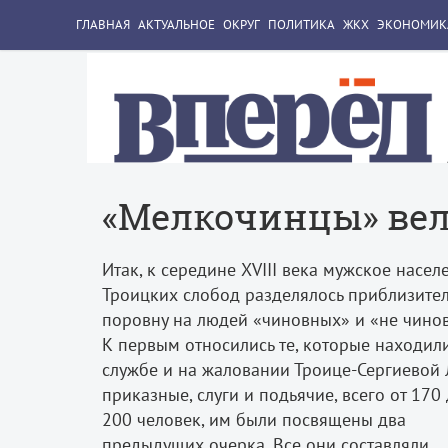
ГЛАВНАЯ
АКТУАЛЬНОЕ
ОКРУГ
ПОЛИТИКА
ЖКХ
ЭКОНОМИК
«Мелкочинцы» ве
Итак, к середине XVIII века мужское насел
Троицких слобод разделялось приблизите
поровну на людей «чиновных» и «не чино
К первым относились те, которые находили
службе и на жаловании Троице-Сергиевой 
приказные, слуги и подьячие, всего от 170
200 человек, им были посвящены два
предыдущих очерка. Все они составляли