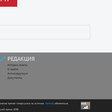
РЕДАКЦИЯ
История газеты
О газете
Антикоррупция
Документы
риалов прямая гиперссылка на источник
vperedsp
обязательна.
асной Армии, 203В