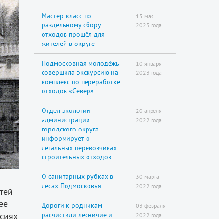
Мастер-класс по
15 мая
раздельному сбору
2023 года
отходов прошёл для
жителей в округе
Подмосковная молодёжь
10 января
совершила экскурсию на
2023 года
комплекс по переработке
отходов «Север»
Отдел экологии
20 апреля
администрации
2022 года
городского округа
информирует о
легальных перевозчиках
строительных отходов
О санитарных рубках в
30 марта
лесах Подмосковья
2022 года
тей
ее
Дороги к родникам
03 февраля
ссиях
расчистили лесничие и
2022 года