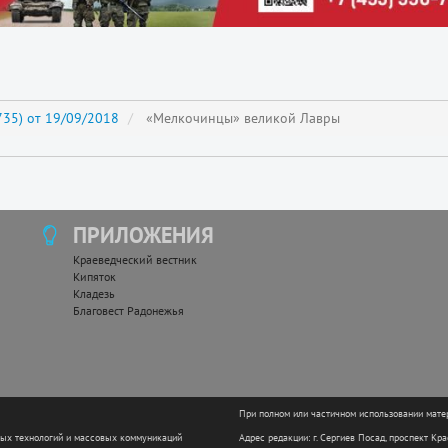
35) от 19/09/2018
«Мелкочинцы» великой Лавры
ПРИЛОЖЕНИЯ
Краеведческий вестник
Кипяток
Кладезь
Благовест Радонежья
При полном или частичном использовании мате
ных технологий и массовых коммуникаций
Адрес редакции: г. Сергиев Посад, проспект Кр