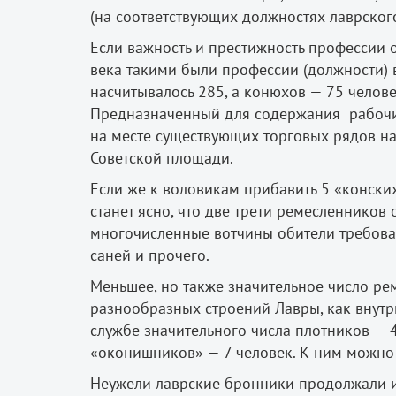
(на соответствующих должностях лаврского
Если важность и престижность профессии оп
века такими были профессии (должности) 
насчитывалось 285, а конюхов —
75 челове
Предназначенный для содержания рабочих
на месте существующих торговых рядов на
Советской площади.
Если же к воловикам прибавить 5 «конски
станет ясно, что две трети ремесленнико
многочисленные вотчины обители требовал
саней и прочего.
Меньшее, но также значительное число ре
разнообразных строений Лавры, как внутри
службе значительного числа плотников — 
«оконишников» — 7 человек. К ним можно 
Неужели лаврские бронники продолжали из