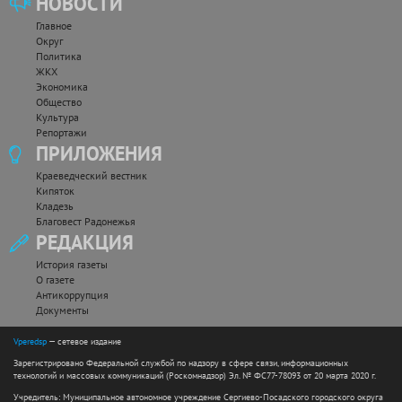
НОВОСТИ
Главное
Округ
Политика
ЖКХ
Экономика
Общество
Культура
Репортажи
ПРИЛОЖЕНИЯ
Краеведческий вестник
Кипяток
Кладезь
Благовест Радонежья
РЕДАКЦИЯ
История газеты
О газете
Антикоррупция
Документы
Vperedsp
— сетевое издание
Зарегистрировано Федеральной службой по надзору в сфере связи, информационных
технологий и массовых коммуникаций (Роскомнадзор) Эл. № ФС77-78093 от 20 марта 2020 г.
Учредитель: Муниципальное автономное учреждение Сергиево-Посадского городского округа