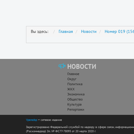
Вы здесь:
Главная
Новости
Номер 019 (156
НОВОСТИ
Главное
Округ
Политика
ЖКХ
Экономика
Общество
Культура
Репортажи
Vperedsp
— сетевое издание
Зарегистрировано Федеральной службой по надзору в сфере связи, информацион
(Роскомнадзор) Эл. № ФС77-78093 от 20 марта 2020 г.