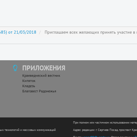
85) от 21/03/2018
Приглашаем всех желающих принять участие в 
ПРИЛОЖЕНИЯ
Краеведческий вестник
Кипяток
Кладезь
Благовест Радонежья
При полном или частичном использовании мате
ных технологий и массовых коммуникаций
Адрес редакции: г. Сергиев Посад, проспект Кр