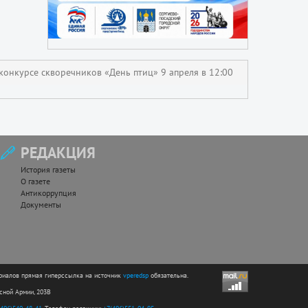
конкурсе скворечников «День птиц» 9 апреля в 12:00
РЕДАКЦИЯ
История газеты
О газете
Антикоррупция
Документы
риалов прямая гиперссылка на источник
vperedsp
обязательна.
асной Армии, 203В