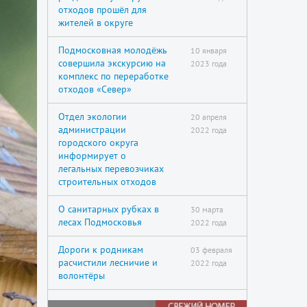
отходов прошёл для
жителей в округе
Подмосковная молодёжь
10 января
совершила экскурсию на
2023 года
комплекс по переработке
отходов «Север»
Отдел экологии
20 апреля
администрации
2022 года
городского округа
информирует о
легальных перевозчиках
строительных отходов
О санитарных рубках в
30 марта
лесах Подмосковья
2022 года
Дороги к родникам
03 февраля
расчистили лесничие и
2022 года
волонтёры