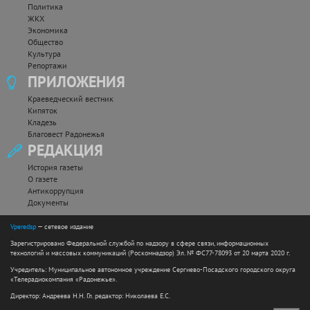
Политика
ЖКХ
Экономика
Общество
Культура
Репортажи
ПРИЛОЖЕНИЯ
Краеведческий вестник
Кипяток
Кладезь
Благовест Радонежья
РЕДАКЦИЯ
История газеты
О газете
Антикоррупция
Документы
Vperedsp
— сетевое издание
Зарегистрировано Федеральной службой по надзору в сфере связи, информационных
технологий и массовых коммуникаций (Роскомнадзор) Эл. № ФС77-78093 от 20 марта 2020 г.
Учредитель: Муниципальное автономное учреждение Сергиево-Посадского городского округа
«Телерадиокомпания «Радонежье».
Директор: Андреева Н.Н. Гл. редактор: Николаева Е.С.