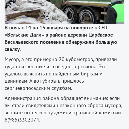
В
ночь
с
14
на
15
января
на
повороте
к
СНТ
«
Вельские
Дали
»
в
районе
деревни
Царёвское
Васильевского
поселения
обнаружили
большую
свалку
.
Мусор, а это примерно 20 кубометров, привезли
туда неизвестные из соседнего региона. Это
удалось выяснить по найденным биркам и
ценникам. А вот убирать пришлось
сергиевопосадским службам.
Администрация района обращает внимание: если
вы стали свидетелями незаконного сброса мусора,
звоните по телефону административной комиссии
8(985)330­20­74.