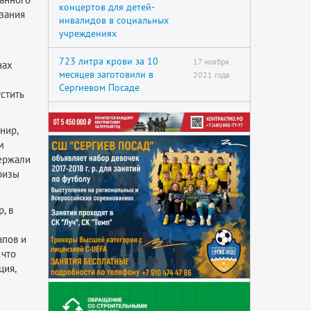
концертов для детей-
язания
инвалидов в социальных
учреждениях
723 литра крови за 10
17 ноября
нах
месяцев заготовили в
2021 года
Сергиевом Посаде
стить
нир,
м
держали
ризы
, в
апов и
 что
ция,