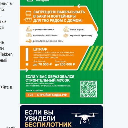
одил в
по
я
ть в
ся
ие
лям
 Tekken
нный
яйте в