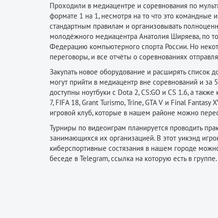
Проходили в медиацентре и соревнования по мульти­
формате 1 на 1, несмотря на то что это командные 
стандартным правилам и организовывать полноценн
молодёжного медиацентра Анатолия Ширяева, по то
Федерацию компьютерного спорта России. Но некот
переговоры, и все отчёты о соревнованиях отправл
Закупать новое оборудование и расширять список 
могут прийти в медиацентр вне соревнований и за 5
доступны ноутбуки с Dota 2, CS:GO и CS 1.6, а также 
7, FIFA 18, Grant Turismo, Trine, GTA V и Final Fan
игровой клуб, которые в нашем районе можно пересч
Турниры по видеоиграм планируется проводить прак
занимающихся их организацией. В этот уикэнд игрок
киберспортивные состязания в нашем городе можно
беседе в Telegram, ссылка на которую есть в группе.