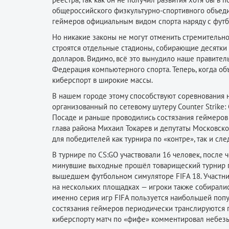
общероссийского физкультурно-спортивного объедин
геймеров официальным видом спорта наряду с футб
Но никакие законы не могут отменить стремительн
строятся отдельные стадионы, собирающие десятки
долларов. Видимо, всё это вынудило наше правитель
Федерация компьютерного спорта. Теперь, когда об
киберспорт в широкие массы.
В нашем городе этому способствуют соревнования н
организованный по сетевому шутеру Counter Strike: G
Посаде и раньше проводились состязания геймеров
глава района Михаил Токарев и депутаты Московск
для победителей как турнира по «контре», так и с
В турнире по CS:GO участвовали 16 человек, после 
минувшие выходные прошёл товарищеский турнир по
вышедшем футбольном симуляторе FIFA 18. Участник
на нескольких площадках — игроки также собирали
именно серия игр FIFA пользуется наибольшей попу
состязания геймеров периодически транслируются по
киберспорту матч по «фифе» комментировал небезы