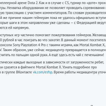
плеерной арене Dota 2. Как и в случае с CS, турнир по «доте» прох
игры. Нехватка оборудования не позволяет проводить соревнования 
ую трансляцию с участием комментаторов. По словам руководител
й же причине нашим геймерам пока не удалось официально вступи
орые шаги в этом направлении уже сделаны — с Федерацией ведут
яются ей напрямую.
доступных игр частично помогают пожертвования геймеров. Желающ
0 рублей в час поиграть во что захотят. В данный момент посетите
консоли Sony Playstation 4 Pro с такими играми, как Mortal Kombat X,
tasy XV. Таким образом, уже сейчас медиацентр превращается в полноце
итать по пальцам одной руки. А ещё здесь есть чай с печеньками!
тически каждые выходные в зависимости от загруженности ребят,
и сразятся в файтинге Mortal Kombat X. Узнать подробнее про
 в группе ВКонтакте
vk.com/esfsp
. Время работы медиацентра уточн