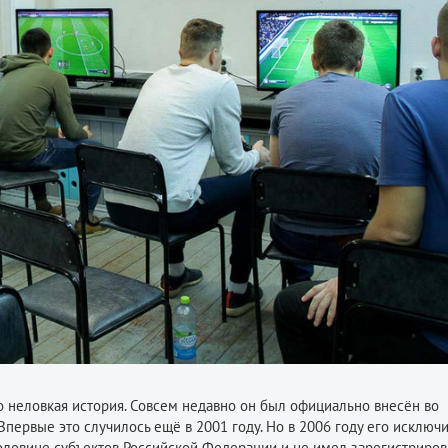
 неловкая история. Совсем недавно он был официально внесён во
Впервые это случилось ещё в 2001 году. Но в 2006 году его исключ
 половине субъектов Российской Федерации и не имел зарегистриро