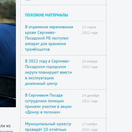
ПОХОЖИЕ МАТЕРИАЛЫ
В отделение переливания
15 марта
крови Сергиево-
2022 года
Посадской РБ поступил
аппарат для хранения
тромбоцитов
В 2022 году в Сергиево-
26 января
Посадском городском
2022 года
округе планируют ввести
в эксплуатацию
диализный центр
В Сергиевом Посаде
24 декабря
сотрудники полиции
2021 года
приняли участие в акции
«Донор в погонах»
Муниципальный оркестр
17 ноября
или из
проведёт 10 отчётных
2021 года
ванного