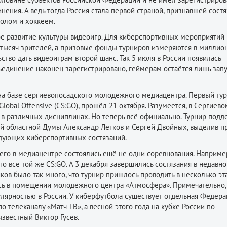
ения. А ведь тогда Россия стала первой страной, признавшей сост
олом и хоккеем.
ое развитие культуры видеоигр. Для киберспортивных мероприятий
 тысяч зрителей, а призовые фонды турниров измеряются в миллио
ство дать видеоиграм второй шанс. Так 5 июля в России появилась
ъединение наконец зарегистрировано, геймерам остаётся лишь запу
а базе сергиевопосадского молодёжного медиацент­ра. Первый тур
lobal Offensive (CS:GO), прошёл 21 октября. Разумеется, в Сергиево
 в различных дисциплинах. Но теперь всё официально. Турнир под
ой областной Думы Александр Легков и Сергей Двойных, выделив п
ледующих киберспортивных состязаний.
чего в медиацентре состоялись ещё не одни соревнования. Например
 всё той же CS:GO. А 3 декабря завершились состязания в недавно
ов было так много, что турнир пришлось проводить в несколько эт
сь в помещении молодёжного центра «Атмосфера». Примечательно,
лярностью в России. У киберфутбола существует отдельная Федера
 телеканалу «Матч ТВ», а весной этого года на кубке России по
звестный Виктор Гусев.