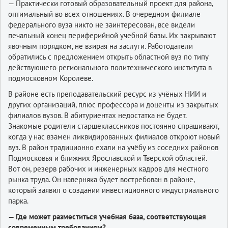
— Практически готовый образовательный проект для района,
оптимальный во всех отношениях. В очередном филиале
федерального вуза никто не заинтересован, все видели
печальный конец периферийной учебной базы. Их закрывают
явочным порядком, не взирая на заслуги. Работодатели
обратились с предложением открыть областной вуз по типу
действующего регионального политехнического института в
подмосковном Королёве.
В районе есть преподавательский ресурс из учёных НИИ и
других организаций, плюс профессора и доценты из закрытых
филиалов вузов. В абитуриентах недостатка не будет.
Знакомые родители старшеклассников постоянно спрашивают,
когда у нас взамен ликвидированных филиалов откроют новый
вуз. В район традиционно ехали на учёбу из соседних районов
Подмосковья и ближних Ярославской и Тверской областей.
Вот он, резерв рабочих и инженерных кадров для местного
рынка труда. Он наверняка будет востребован в районе,
который заявил о создании инвестиционного индустриального
парка.
— Где может разместиться учебная база, соответствующая
современным требованиям?