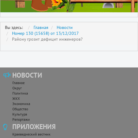
Вы здесь:
Главная
Новости
Номер 130 (15658) от 13/12/2017
Району грозит дефицит инженеров?
НОВОСТИ
Главное
Округ
Политика
ЖКХ
Экономика
Общество
Культура
Репортажи
ПРИЛОЖЕНИЯ
Краеведческий вестник