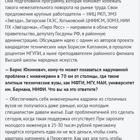
Они подготовили программу, которая поможет избежать
такого нежелательного поворота на рынке труда. Свои
предложения крупные работодатели — НИЦ РКП, ЭМЗ
«Звезда», Загорская ГАЭС, Хотьковский ЦНИИСМ, ЗОМЗ, НИИ
ПХ «Звёздочка», «Пиро Росс» — направили в областное
правительство, депутату Госдумы РФ, в районную
администрацию. Обсуждаем идею с одним из авторов проекта
кандидатом технических наук Борисом Капланом, в прошлом
доцентом МГУПИ, а ныне преподавателем районного филиала
Высшей школы народных искусств.
— Борис Юхимович, кому-то может показаться надуманной
проблема с инженерами в 70 км от столицы, где такие
элитные технические вузы, как МФТИ, МГУ, МАИ, университет
им. Баумана, МИФИ. Что вы на это ответите?
— Обеспечивать себя инженерными кадрами из столичных
вузов не получалось даже раньше, когда молодым
специалистам давали жильё. Ещё проблематичней это сделать
сегодня, когда такая поддержка отсутствует. При зарплате
молодого инженера в 25-30 тысяч рублей приезжему
придётся потратить едва ли не все деньги, чтобы снять
квартиру, например, в Пересвете. Как раз для того, чтобы