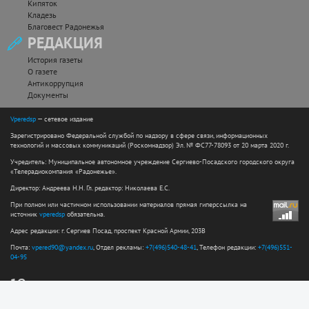
Кипяток
Кладезь
Благовест Радонежья
РЕДАКЦИЯ
История газеты
О газете
Антикоррупция
Документы
Vperedsp
— сетевое издание
Зарегистрировано Федеральной службой по надзору в сфере связи, информационных
технологий и массовых коммуникаций (Роскомнадзор) Эл. № ФС77-78093 от 20 марта 2020 г.
Учредитель: Муниципальное автономное учреждение Сергиево-Посадского городского округа
«Телерадиокомпания «Радонежье».
Директор: Андреева Н.Н. Гл. редактор: Николаева Е.С.
При полном или частичном использовании материалов прямая гиперссылка на
источник
vperedsp
обязательна.
Адрес редакции: г. Сергиев Посад, проспект Красной Армии, 203В
Почта:
vpered90@yandex.ru
, Отдел рекламы:
+7(496)540-48-41
, Телефон редакции:
+7(496)551-
04-95
12+
Сайт разработан web-студией ООО "Простые решения"