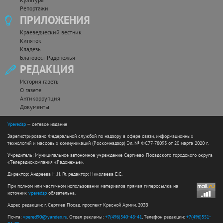
Репортажи
ПРИЛОЖЕНИЯ
Краеведческий вестник
Кипяток
Кладезь
Благовест Радонежья
РЕДАКЦИЯ
История газеты
О газете
Антикоррупция
Документы
Vperedsp
— сетевое издание
Зарегистрировано Федеральной службой по надзору в сфере связи, информационных
технологий и массовых коммуникаций (Роскомнадзор) Эл. № ФС77-78093 от 20 марта 2020 г.
Учредитель: Муниципальное автономное учреждение Сергиево-Посадского городского округа
«Телерадиокомпания «Радонежье».
Директор: Андреева Н.Н. Гл. редактор: Николаева Е.С.
При полном или частичном использовании материалов прямая гиперссылка на
источник
vperedsp
обязательна.
Адрес редакции: г. Сергиев Посад, проспект Красной Армии, 203В
Почта:
vpered90@yandex.ru
, Отдел рекламы:
+7(496)540-48-41
, Телефон редакции:
+7(496)551-