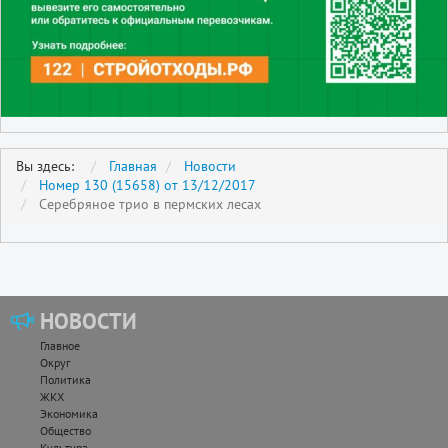
Вы здесь:
Главная
Новости
Номер 130 (15658) от 13/12/2017
Серебряное трио в пермских лесах
НОВОСТИ
Главное
Округ
Политика
ЖКХ
Экономика
Общество
Культура