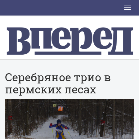
Toggle
naviga
Серебряное трио в
пермских лесах