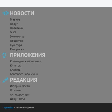
НОВОСТИ
Главное
Округ
Политика
ЖКХ
Экономика
Общество
Культура
Репортажи
ПРИЛОЖЕНИЯ
Краеведческий вестник
Кипяток
Кладезь
Благовест Радонежья
РЕДАКЦИЯ
История газеты
О газете
Антикоррупция
Документы
Vperedsp
— сетевое издание