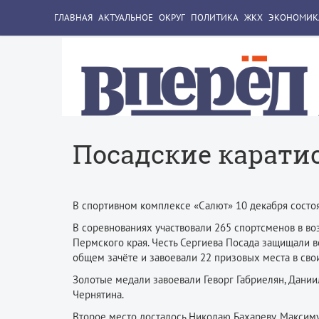
ГЛАВНАЯ
АКТУАЛЬНОЕ
ОКРУГ
ПОЛИТИКА
ЖКХ
ЭКОНОМИК
Посадские карати
В спортивном комплексе «Салют» 10 декабря состоя
В соревнованиях участвовали 265 спорт­сменов в во
Пермского края. Честь Сергиева Посада защищали в
общем зачёте и завоевали 22 призовых места в сво
Золотые медали завоевали Геворг Габриелян, Дании
Чернятина.
Второе место досталось Николаю Бахареву, Максиму