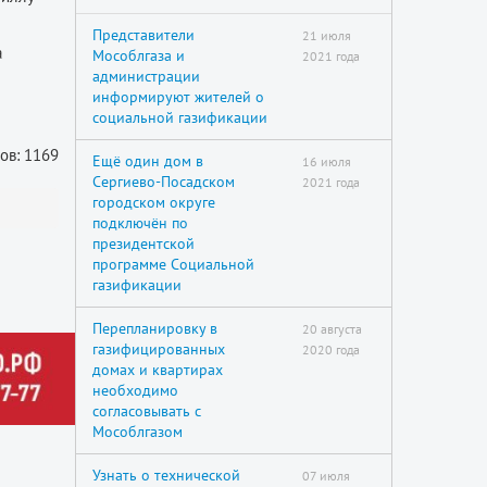
Представители
21 июля
а
Мособлгаза и
2021 года
администрации
информируют жителей о
социальной газификации
ов: 1169
Ещё один дом в
16 июля
Сергиево-Посадском
2021 года
городском округе
подключён по
президентской
программе Социальной
газификации
Перепланировку в
20 августа
газифицированных
2020 года
домах и квартирах
необходимо
согласовывать с
Мособлгазом
Узнать о технической
07 июля