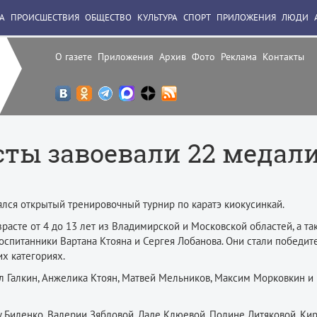
А
ПРОИСШЕСТВИЯ
ОБЩЕСТВО
КУЛЬТУРА
СПОРТ
ПРИЛОЖЕНИЯ
ЛЮДИ
О газете
Приложения
Архив
Фото
Реклама
Контакты
сты завоевали 22 медал
лся открытый тренировочный турнир по каратэ киокусинкай.
зрасте от 4 до 13 лет из Владимирской и Московской областей, а та
оспитанники Вартана Ктояна и Сергея Лобанова. Они стали победит
их категориях.
л Галкин, Анжелика Ктоян, Матвей Мельников, Максим Морковкин и
 Биленко, Валерии Зябловой, Ладе Клюевой, Полине Литяковой, Ки