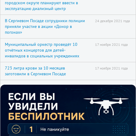
городском округе планируют ввести в
эксплуатацию диализный центр
В Сергиевом Посаде сотрудники полиции
24 декабря 2021 года
приняли участие в акции «Донор в
погонах»
Муниципальный оркестр проведёт 10
17 ноября 2021 года
отчётных концертов для детей-
инвалидов в социальных учреждениях
723 литра крови за 10 месяцев
17 ноября 2021 года
заготовили в Сергиевом Посаде