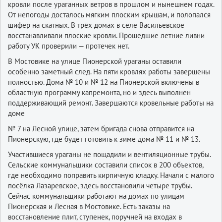
кровли после ураганных ветров в прошлом и нынешнем годах.
От непогоды досталось мягким плоским крышам, и полопался
шифер на скатных. В трёх домах в селе Васильевское
восстанавливали плоские кровли. Прошедшие летние ливни
работу УК проверили — протечек нет.
В Мостовике на улице Пионерской ураганы оставили
особенно заметный след. На пяти кровлях работы завершены
полностью. Дома № 10 и № 12 на Пионерской включены в
областную программу капремонта, но и здесь выполнен
поддерживающий ремонт. Завершаются кровельные работы на
доме
№ 7 на Лесной улице, затем бригада снова отправится на
Пионерскую, где будет готовить к зиме дома № 11 и № 13.
Участившиеся ураганы не пощадили и вентиляционные трубы.
Сельские коммунальщики составили список в 200 объектов,
где необходимо поправить кирпичную кладку. Начали с малого
посёлка Лазаревское, здесь восстановили четыре трубы.
Сейчас коммунальщики работают на домах по улицам
Пионерская и Лесная в Мостовике. Есть заказы на
восстановление плит, ступенек, поручней на входах в