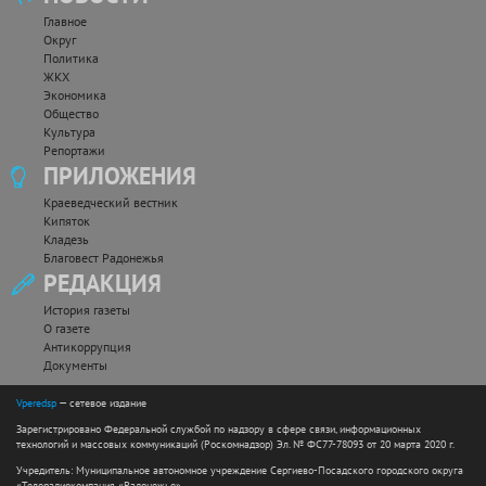
Главное
Округ
Политика
ЖКХ
Экономика
Общество
Культура
Репортажи
ПРИЛОЖЕНИЯ
Краеведческий вестник
Кипяток
Кладезь
Благовест Радонежья
РЕДАКЦИЯ
История газеты
О газете
Антикоррупция
Документы
Vperedsp
— сетевое издание
Зарегистрировано Федеральной службой по надзору в сфере связи, информационных
технологий и массовых коммуникаций (Роскомнадзор) Эл. № ФС77-78093 от 20 марта 2020 г.
Учредитель: Муниципальное автономное учреждение Сергиево-Посадского городского округа
«Телерадиокомпания «Радонежье».