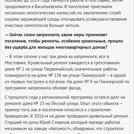
поэтапно до 2019 года. Начнутся работы в Мостовике, затем
продолжатся в Васильевском. В поселение приезжали
несколько экологических комиссий, по заключению служб
охраны окружающей среды откладывать усовершенствование
очистных комплексов больше нельзя.
— Сейчас сезон капремонта, какие меры принимает
поселение, чтобы ремонты, особенно кровельные, прошли
без ущерба для жильцов многоквартирных домов?
— В этом сезоне у нас три дома на капремонте, все в
Мостовике. Кровельный ремонт ожидается в трёхэтажном
доме № 1 на улице Первомайской, значительные работы
планируются на доме № 15б на улице Пионерской — в одной
из первых построек в посёлке. На доме № 9 на Пионерской по
программе капремонта обновят фасад.
С прошлого года у региональной программы остался долг на
ремонте дома № 23 на Лесной улице. Опыт этого объекта —
пример того, как в поселении относятся к строителям-
бракоделам. В 2016-м на доме проводили кровельный ремонт.
Старший по дому Юрий Смирнов, который прежде работал
механиком на заводе «Автомост», обнаружил, что строители