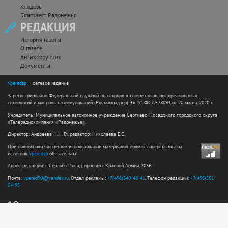
Кладезь
Благовест Радонежья
РЕДАКЦИЯ
История газеты
О газете
Антикоррупция
Документы
Vperedsp
— сетевое издание
Зарегистрировано Федеральной службой по надзору в сфере связи, информационных
технологий и массовых коммуникаций (Роскомнадзор) Эл. № ФС77-78093 от 20 марта 2020 г.
Учредитель: Муниципальное автономное учреждение Сергиево-Посадского городского округа
«Телерадиокомпания «Радонежье».
Директор: Андреева Н.Н. Гл. редактор: Николаева Е.С.
При полном или частичном использовании материалов прямая гиперссылка на
источник
vperedsp
обязательна.
Адрес редакции: г. Сергиев Посад, проспект Красной Армии, 203В
Почта:
vpered90@yandex.ru
, Отдел рекламы:
+7(496)540-48-41
, Телефон редакции:
+7(496)551-
04-95
12+
Сайт разработан web-студией ООО "Простые решения"