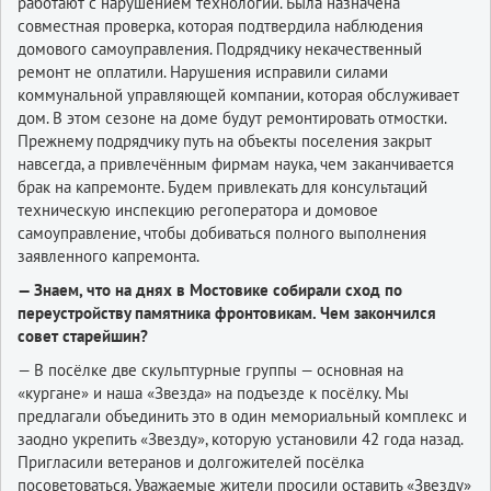
работают с нарушением технологии. Была назначена
совместная проверка, которая подтвердила наблюдения
домового самоуправления. Подрядчику некачественный
ремонт не оплатили. Нарушения исправили силами
коммунальной управляющей компании, которая обслуживает
дом. В этом сезоне на доме будут ремонтировать отмостки.
Прежнему подрядчику путь на объекты поселения закрыт
навсегда, а привлечённым фирмам наука, чем заканчивается
брак на капремонте. Будем привлекать для консультаций
техническую инспекцию регоператора и домовое
самоуправление, чтобы добиваться полного выполнения
заявленного капремонта.
— Знаем, что на днях в Мостовике собирали сход по
переустройству памятника фронтовикам. Чем закончился
совет старейшин?
— В посёлке две скульптурные группы — основная на
«кургане» и наша «Звезда» на подъезде к посёлку. Мы
предлагали объединить это в один мемориальный комплекс и
заодно укрепить «Звезду», которую установили 42 года назад.
Пригласили ветеранов и долгожителей посёлка
посоветоваться. Уважаемые жители просили оставить «Звезду»