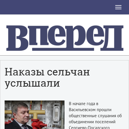
Toggle
naviga
Наказы сельчан
услышали
В начале года в
Васильевском прошли
общественные слушания об
объединении поселений
Сергиево-Посадского