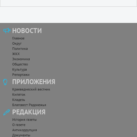
НОВОСТИ
Главное
Округ
Политика
ЖКХ
Экономика
Общество
Культура
Репортажи
ПРИЛОЖЕНИЯ
Краеведческий вестник
Кипяток
Кладезь
Благовест Радонежья
РЕДАКЦИЯ
История газеты
О газете
Антикоррупция
Документы