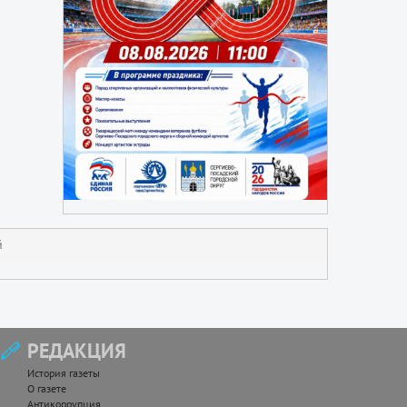
й
РЕДАКЦИЯ
История газеты
О газете
Антикоррупция