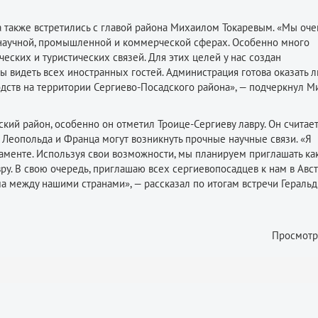
а также встретились с главой района Михаилом Токаревым. «Мы оче
, научной, промышленной и коммерческой сферах. Особенно много
ских и туристических связей. Для этих целей у нас создан
ы видеть всех иностранных гостей. Администрация готова оказать 
ств на территории Сергиево-Посадского района», — подчеркнул М
кий район, особенно он отметил Троице-Сергиеву лавру. Он считает,
Леопольда и Франца могут возникнуть прочные научные связи. «Я
аменте. Используя свои возможности, мы планируем приглашать к
ру. В свою очередь, приглашаю всех сергиевопосадцев к нам в Авс
а между нашими странами», — рассказал по итогам встречи Геральд
Просмотр