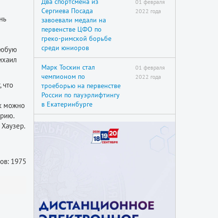
Два спортсмена из
01 февраля
Сергиева Посада
2022 года
нь
завоевали медали на
первенстве ЦФО по
греко-римской борьбе
среди юниоров
любую
ихаил
Марк Тоскин стал
01 февраля
чемпионом по
2022 года
 что
троеборью на первенстве
России по пауэрлифтингу
в Екатеринбурге
ак можно
трию.
 Хаузер.
ов: 1975