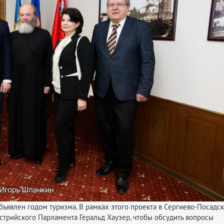
бъявлен годом туризма. В рамках этого проекта в Сергиево-Посадс
стрийского Парламента Геральд Хаузер, чтобы обсудить вопросы