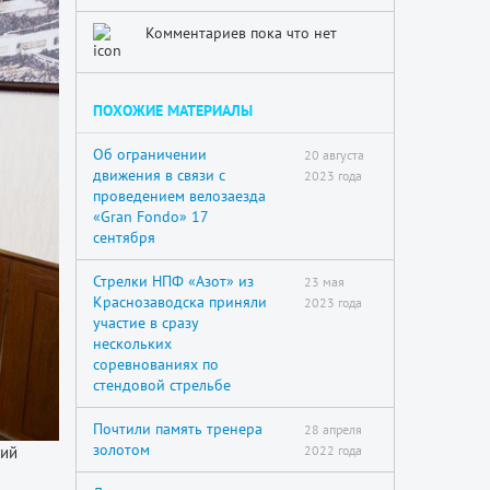
Комментариев пока что нет
ПОХОЖИЕ МАТЕРИАЛЫ
Об ограничении
20 августа
движения в связи с
2023 года
проведением велозаезда
«Gran Fondo» 17
сентября
Стрелки НПФ «Азот» из
23 мая
Краснозаводска приняли
2023 года
участие в сразу
нескольких
соревнованиях по
стендовой стрельбе
Почтили память тренера
28 апреля
золотом
кий
2022 года