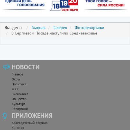
Вы здесь:
Главная
Галерея
Фоторепортажи
В Сергиевом Посаде наступило Средневековье
НОВОСТИ
Главное
Округ
Политика
ЖКХ
Экономика
Общество
Культура
Репортажи
ПРИЛОЖЕНИЯ
Краеведческий вестник
Кипяток