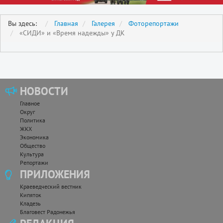
Вы здесь:
Главная
Галерея
Фоторепортажи
«СИДИ» и «Время надежды» у ДК
НОВОСТИ
Главное
Округ
Политика
ЖКХ
Экономика
Общество
Культура
Репортажи
ПРИЛОЖЕНИЯ
Краеведческий вестник
Кипяток
Кладезь
Благовест Радонежья