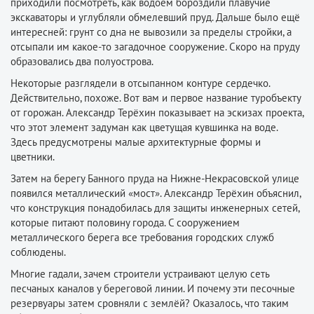
приходили посмотреть, как водоём бороздили плавучие
экскаваторы и углубляли обмелевший пруд. Дальше было ещё
интересней: грунт со дна не вывозили за пределы стройки, а
отсыпали им какое-то загадочное сооружение. Скоро на пруду
образовались два полуострова.
Некоторые разглядели в отсыпанном контуре сердечко.
Действительно, похоже. Вот вам и первое название туробъекту
от горожан. Александр Терёхин показывает на эскизах проекта,
что этот элемент задуман как цветущая кувшинка на воде.
Здесь предусмотрены малые архитектурные формы и
цветники.
Затем на берегу Банного пруда на Нижне-Некрасовской улице
появился металлический «мост». Александр Терёхин объяснил,
что конструкция понадобилась для защиты инженерных сетей,
которые питают половину города. С сооружением
металлического берега все требования городских служб
соблюдены.
Многие гадали, зачем строители устраивают целую сеть
песчаных каналов у береговой линии. И почему эти песочные
резервуары затем сровняли с землёй? Оказалось, что таким