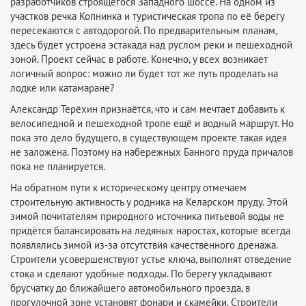
разработчиков строящегося Западного шоссе. На одном из
участков речка Копнинка и туристическая тропа по её берегу
пересекаются с автодорогой. По предварительным планам,
здесь будет устроена эстакада над руслом реки и пешеходной
зоной. Проект сейчас в работе. Конечно, у всех возникает
логичный вопрос: можно ли будет тот же путь проделать на
лодке или катамаране?
Александр Терёхин признаётся, что и сам мечтает добавить к
велосипедной и пешеходной тропе ещё и водный маршрут. Но
пока это дело будущего, в существующем проекте такая идея
не заложена. Поэтому на набережных Банного пруда причалов
пока не планируется.
На обратном пути к историческому центру отмечаем
строительную активность у родника на Келарском пруду. Этой
зимой почитателям природного источника питьевой воды не
придётся балансировать на ледяных наростах, которые всегда
появлялись зимой из-за отсутствия качественного дренажа.
Строители усовершенствуют устье ключа, выполнят отведение
стока и сделают удобные подходы. По берегу укладывают
брусчатку до ближайшего автомобильного проезда, в
прогулочной зоне установят фонари и скамейки. Строители