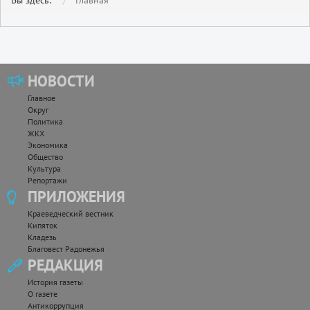
Вы здесь:
Главная
НОВОСТИ
Главное
Округ
Политика
ЖКХ
Экономика
Общество
Культура
Репортажи
ПРИЛОЖЕНИЯ
Краеведческий вестник
Кипяток
Кладезь
Благовест Радонежья
РЕДАКЦИЯ
История газеты
О газете
Антикоррупция