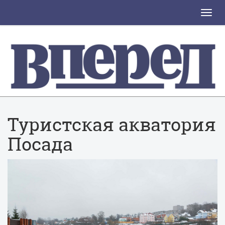
Toggle
naviga
Туристская акватория
Посада