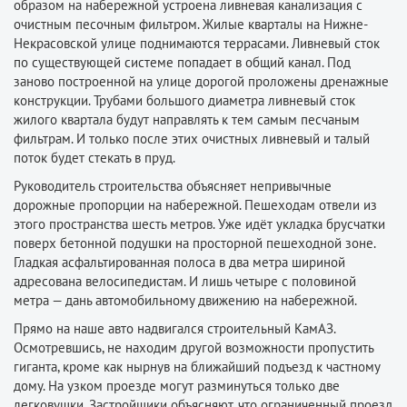
образом на набережной устроена ливневая канализация с
очистным песочным фильтром. Жилые кварталы на Нижне-
Некрасовской улице поднимаются террасами. Ливневый сток
по существующей системе попадает в общий канал. Под
заново построенной на улице дорогой проложены дренажные
конструкции. Трубами большого диаметра ливневый сток
жилого квартала будут направлять к тем самым песчаным
фильтрам. И только после этих очистных ливневый и талый
поток будет стекать в пруд.
Руководитель строительства объясняет непривычные
дорожные пропорции на набережной. Пешеходам отвели из
этого пространства шесть метров. Уже идёт укладка брусчатки
поверх бетонной подушки на просторной пешеходной зоне.
Гладкая асфальтированная полоса в два метра шириной
адресована велосипедистам. И лишь четыре с половиной
метра — дань автомобильному движению на набережной.
Прямо на наше авто надвигался строительный КамАЗ.
Осмотревшись, не находим другой возможности пропустить
гиганта, кроме как нырнув на ближайший подъезд к частному
дому. На узком проезде могут разминуться только две
легковушки. Застройщики объясняют, что ограниченный проезд