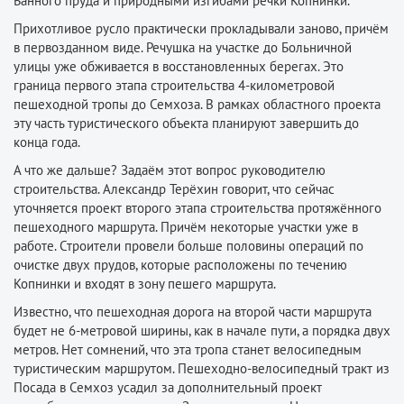
Банного пруда и природными изгибами речки Копнинки.
Прихотливое русло практически прокладывали заново, причём
в первозданном виде. Речушка на участке до Больничной
улицы уже обживается в восстановленных берегах. Это
граница первого этапа строительства 4-километровой
пешеходной тропы до Семхоза. В рамках областного проекта
эту часть туристического объекта планируют завершить до
конца года.
А что же дальше? Задаём этот вопрос руководителю
строительства. Александр Терёхин говорит, что сейчас
уточняется проект второго этапа строительства протяжённого
пешеходного маршрута. Причём некоторые участки уже в
работе. Строители провели больше половины операций по
очистке двух прудов, которые расположены по течению
Копнинки и входят в зону пешего маршрута.
Известно, что пешеходная дорога на второй части маршрута
будет не 6-метровой ширины, как в начале пути, а порядка двух
метров. Нет сомнений, что эта тропа станет велосипедным
туристическим маршрутом. Пешеходно-велосипедный тракт из
Посада в Семхоз усадил за дополнительный проект