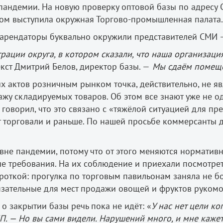
пандемии. На новую проверку оптовой базы по адресу 
ром выступила окружная Торгово-промышленная палата.
 арендаторы буквально окружили представителей СМИ — 
рации округа, в котором сказали, что наша организац
кст Дмитрий Белов, директор базы. —
Мы сдаём помеще
 актов розничным рынком точка, действительно, не яв
жу складируемых товаров. Об этом все знают уже не од
оворил, что это связано с «тяжёлой ситуацией для пре
 тут торговали и раньше. По нашей просьбе коммерсанты
 вне пандемии, потому что от этого меняются норматив
е требования. На их соблюдение и приехали посмотре
роткой: прогулка по торговым павильонам заняла не бо
бязательные для мест продажи овощей и фруктов руком
о закрытии базы речь пока не идёт: «
У нас нет цели ког
П. — Но вы сами видели. Нарушений много, и мне кажет