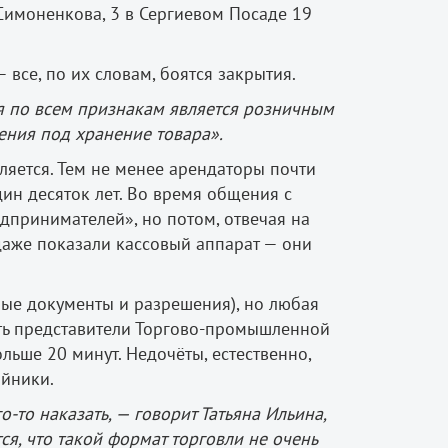
Симоненкова, 3 в Сергиевом Посаде 19
все, по их словам, боятся закрытия.
ия по всем признакам является розничным
ния под хранение товара».
ляется. Тем не менее арендаторы почти
ин десяток лет. Во время общения с
дпринимателей», но потом, отвечая на
 даже показали кассовый аппарат — они
ные документы и разрешения), но любая
ть представители Торгово­-промышленной
льше 20 минут. Недочёты, естественно,
ойники.
о­-то наказать, — говорит Татьяна Ильина,
ся, что такой формат торговли не очень