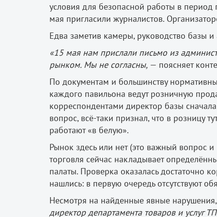
условия для безопасной работы в период 
мая пригласили журналистов. Организато
Едва заметив камеры, руководство базы и
«15 мая нам прислали письмо из админист
рынком. Мы не согласны,
— поясняет конте
По документам и большинству нормативных
каждого павильона ведут розничную прода
корреспондентами директор базы сначала г
вопрос, всё­-таки признал, что в розницу
работают «в белую».
Рынок здесь или нет (это важный вопрос и
торговля сейчас накладывает определённы
палаты. Проверка оказалась достаточно ко
нашлись: в первую очередь отсутствуют о
Несмотря на найденные явные нарушения, 
директор департамента товаров и услуг ТП